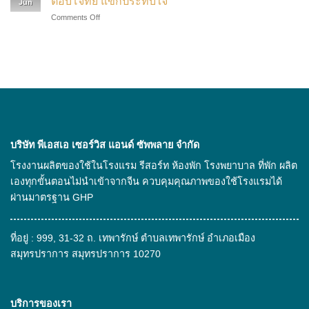
ตอบโจทย์ แขกประทับใจ
Jun
ข้าว
กับ
โรงแรม
on
Comments Off
คือ
ของใช้
ยัง
วิธี
อะไร
ใน
ไง
เลือก
นำ
โรงแรม
“ไม้
มา
ยัง
แขวน
ทำ
ไง
เสื้อ
เป็น
โรงแรม”
สินค้า
อย่างไร
อะไร
ให้
ได้
คุ้ม
บ้าง
ค่า
ที่
บริษัท พีเอสเอ เซอร์วิส แอนด์ ซัพพลาย จํากัด
ตอบ
เป็น
โจทย์
มิตร
โรงงานผลิตของใช้ในโรงแรม รีสอร์ท ห้องพัก โรงพยาบาล ที่พัก ผลิต
แขก
ต่อ
เองทุกขั้นตอนไม่นำเข้าจากจีน ควบคุมคุณภาพของใช้โรงแรมได้
ประทับ
สิ่ง
ใจ
แวดล้อม
ผ่านมาตรฐาน GHP
ที่อยู่ : 999, 31-32 ถ. เทพารักษ์ ตำบลเทพารักษ์ อำเภอเมือง
สมุทรปราการ สมุทรปราการ 10270
บริการของเรา