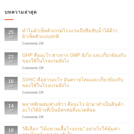
บทความล่าสุด
ทำไมผ้าเช็ดตัวเกรดโรงแรมถึงซึมซับน้ำได้ดีว่า
25
ผ้าเช็ดตัวแบบปกติ
Jul
on
Comments Off
ทำไม
ผ้าเช็ดตัว
GHP คืออะไร ต่างจาก GMP ยังไง และเกี่ยวข้องกับ
23
เกรด
ของใช้ในโรงแรมยังไง
Jul
โรงแรม
on
Comments Off
ถึง
GHP
ซึมซับ
คือ
น้ำ
SVHC คือสารอะไร อันตรายไหมและเกี่ยวข้องกับ
16
อะไร
ได้
ของใช้ในโรงแรมยังไง
Jul
ต่าง
ดี
on
Comments Off
จาก
ว่า
SVHC
GMP
ผ้าเช็ดตัว
คือ
ยัง
พลาสติกผสมฟางข้าว คืออะไร นำมาทำเป็นสินค้า
แบบ
14
สาร
ไง
อะไรได้บ้างที่เป็นมิตรต่อสิ่งแวดล้อม
ปกติ
Jul
อะไร
และ
on
Comments Off
อันตราย
เกี่ยวข้อง
พลาสติก
ไหม
กับ
ผสม
และ
วิธีเลือก “ไม้แขวนเสื้อโรงแรม” อย่างไรให้คุ้มค่า
ของใช้
18
ฟาง
เกี่ยวข้อง
ใน