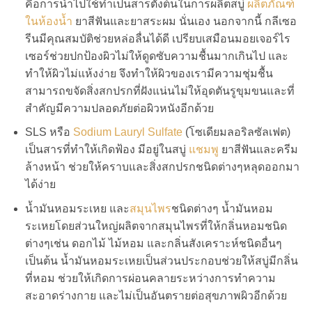
คือการนำไปใช้ทำเป็นสารตั้งต้นในการผลิตสบู่
ผลิตภัณฑ์
ในห้องน้ำ
ยาสีฟันและยาสระผม นั่นเอง นอกจากนี้ กลีเซอ
รีนมีคุณสมบัติช่วยหล่อลื่นได้ดี เปรียบเสมือนมอยเจอร์ไร
เซอร์ช่วยปกป้องผิวไม่ให้ดูดซับความชื้นมากเกินไป และ
ทำให้ผิวไม่แห้งง่าย จึงทำให้ผิวของเรามีความชุ่มชื้น
สามารถขจัดสิ่งสกปรกที่ฝังแน่นไม่ให้อุดตันรูขุมขนและที่
สำคัญมีความปลอดภัยต่อผิวหนังอีกด้วย
SLS หรือ
Sodium Lauryl Sulfate
(โซเดียมลอริลซัลเฟต)
เป็นสารที่ทำให้เกิดฟ้อง มีอยู่ในสบู่
แชมพู
ยาสีฟันและครีม
ล้างหน้า ช่วยให้คราบและสิ่งสกปรกชนิดต่างๆหลุดออกมา
ได้ง่าย
น้ำมันหอมระเหย และ
สมุนไพร
ชนิดต่างๆ น้ำมันหอม
ระเหยโดยส่วนใหญ่ผลิตจากสมุนไพรที่ให้กลิ่นหอมชนิด
ต่างๆเช่น ดอกไม้ ไม้หอม และกลิ่นสังเคราะห์ชนิดอื่นๆ
เป็นต้น น้ำมันหอมระเหยเป็นส่วนประกอบช่วยให้สบู่มีกลิ่น
ที่หอม ช่วยให้เกิดการผ่อนคลายระหว่างการทำความ
สะอาดร่างกาย และไม่เป็นอันตรายต่อสุขภาพผิวอีกด้วย