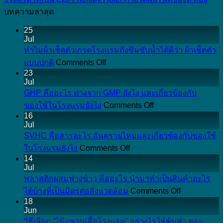
บทความล่าสุด
25
Jul
ทำไมผ้าเช็ดตัวเกรดโรงแรมถึงซึมซับน้ำได้ดีว่า ผ้าเช็ดตัว
on
แบบปกติ
Comments Off
ทำไม
23
Jul
ผ้าเช็ดตัว
GHP คืออะไร ต่างจาก GMP ยังไง และเกี่ยวข้องกับ
เกรด
on
ของใช้ในโรงแรมยังไง
Comments Off
โรงแรม
GHP
16
ถึง
คือ
Jul
ซึมซับ
อะไร
SVHC คือสารอะไร อันตรายไหมและเกี่ยวข้องกับของใช้
น้ำ
on
ต่าง
ในโรงแรมยังไง
Comments Off
SVHC
ได้
14
จาก
คือ
Jul
ดี
GMP
สาร
พลาสติกผสมฟางข้าว คืออะไร นำมาทำเป็นสินค้าอะไร
ยัง
ว่า
on
อะไร
ได้บ้างที่เป็นมิตรต่อสิ่งแวดล้อม
Comments Off
ไง
ผ้าเช็ดตัว
พลาสติก
18
อันตราย
และ
แบบ
Jun
ผสม
ไหม
เกี่ยวข้อง
ปกติ
วิธีเลือก “ไม้แขวนเสื้อโรงแรม” อย่างไรให้คุ้มค่า ตอบ