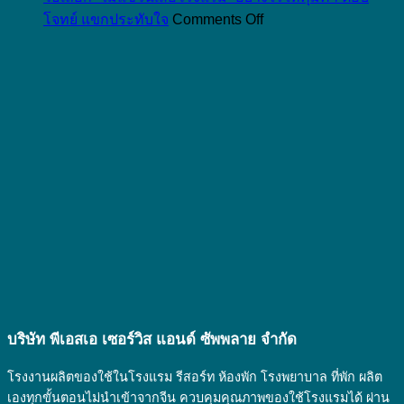
ฟาง
และ
on
กับ
โจทย์ แขกประทับใจ
Comments Off
ข้าว
เกี่ยวข้อง
วิธี
ของใช้
คือ
กับ
เลือก
ใน
อะไร
ของใช้
“ไม้
โรงแรม
นำ
ใน
แขวน
ยัง
มา
โรงแรม
เสื้อ
ไง
ทำ
ยัง
โรงแรม”
เป็น
ไง
อย่างไร
สินค้า
ให้
อะไร
คุ้ม
ได้
ค่า
บ้าง
ตอบ
ที่
โจทย์
เป็น
แขก
มิตร
ประทับ
บริษัท พีเอสเอ เซอร์วิส แอนด์ ซัพพลาย จํากัด
ต่อ
ใจ
สิ่ง
โรงงานผลิตของใช้ในโรงแรม รีสอร์ท ห้องพัก โรงพยาบาล ที่พัก ผลิต
แวดล้อม
เองทุกขั้นตอนไม่นำเข้าจากจีน ควบคุมคุณภาพของใช้โรงแรมได้ ผ่าน