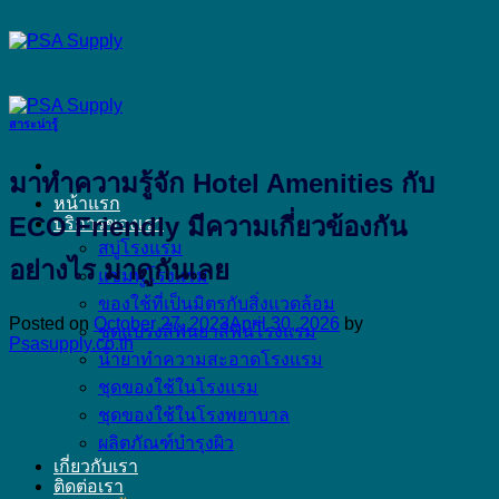
Skip
to
content
สาระน่ารู้
มาทำความรู้จัก Hotel Amenities กับ
หน้าแรก
ECO Friendly มีความเกี่ยวข้องกัน
บริการของเรา
สบู่โรงแรม
อย่างไร มาดูกันเลย
แชมพูโรงแรม
ของใช้ที่เป็นมิตรกับสิ่งแวดล้อม
Posted on
October 27, 2023
April 30, 2026
by
ชุดแปรงสีฟันยาสีฟันโรงแรม
Psasupply.co.th
น้ำยาทำความสะอาดโรงแรม
ชุดของใช้ในโรงแรม
ชุดของใช้ในโรงพยาบาล
ผลิตภัณฑ์บำรุงผิว
เกี่ยวกับเรา
ติดต่อเรา