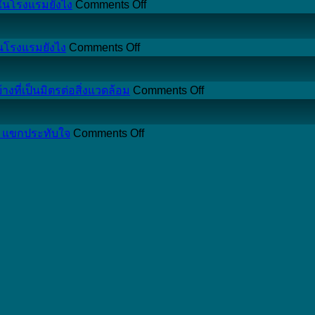
on
้ในโรงแรมยังไง
Comments Off
เกรด
GHP
โรงแรม
คือ
ถึง
on
อะไร
นโรงแรมยังไง
Comments Off
SVHC
ซึมซับ
ต่าง
คือ
น้ำ
จาก
on
สาร
ที่เป็นมิตรต่อสิ่งแวดล้อม
Comments Off
ได้
GMP
พลาสติก
อะไร
ยัง
ดี
ผสม
อันตราย
on
ไง
ว่า
ย์ แขกประทับใจ
Comments Off
ฟาง
ไหม
วิธี
และ
ผ้าเช็ดตัว
ข้าว
และ
เลือก
เกี่ยวข้อง
แบบ
คือ
เกี่ยวข้อง
“ไม้
กับ
ปกติ
อะไร
กับ
แขวน
ของใช้
นำ
ของใช้
เสื้อ
ใน
มา
ใน
โรงแรม”
โรงแรม
ทำ
โรงแรม
อย่างไร
ยัง
เป็น
ยัง
ให้
ไง
สินค้า
ไง
คุ้ม
อะไร
ค่า
ได้