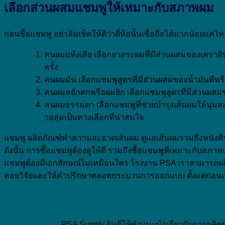
เลือกส่วนผสมแชมพูให้เหมาะกับสภาพผม
ก่อนซื้อแชมพู อย่าลืมเช็คให้ดีว่ายี่ห้อนั้นเชื่อถือได้มากน้
คนผมแห้งเสีย เลือกยาสระผมที่มีส่วนผสมของเคราติ
ครั้ง
คนผมมัน เลือกแชมพูสูตรที่มีส่วนผสมของน้ำมันทีทร
คนผมหยักศกหรือผมยิก เลือกแชมพูสูตรที่มีส่วนผสม
คนผมธรรมดา เลือกแชมพูที่ช่วยบำรุงเส้นผมให้นุ่มสลวย
วอลุ่มเป็นทางเลือกที่น่าสนใจ
แชมพู ผลิตภัณฑ์ทำความสะอาดเส้นผม ดูแลเส้นผมรวมถึงหนังศี
ดังนั้น การซื้อแชมพูต้องดูให้ดี รวมถึงซื้อแชมพูที่เหมาะกับสภา
แชมพูต้องมีเอกลักษณ์ไม่เหมือนใคร โรงงาน PSA เราสามารถผลิต
คอยวิจัยและให้คำปรึกษาตลอดกระบวนการออกแบบ ตั้งแต่ก่อนเร
PSA Supply ยินดีให้คำแนะนำเกี่ยวกับการผลิตข