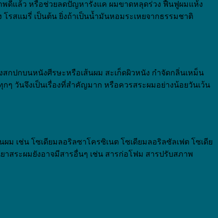
พดีแล้ว หรือช่วยลดปัญหารังแค ผมขาดหลุดร่วง ฟื้นฟูผมแห้ง
 โรสแมรี่ เป็นต้น ยิ่งถ้าเป็นน้ำมันหอมระเหยจากธรรมชาติ
่งสกปกบนหนังศีรษะหรือเส้นผม สะเก็ดผิวหนัง กำจัดกลิ่นเหม็น
 วันจึงเป็นเรื่องที่สำคัญมาก หรือควรสระผมอย่างน้อยวันเว้น
ผม เช่น โซเดียมลอริลซาโครซิเนต โซเดียมลอริลซัลเฟต โซเดีย
้นยาสระผมยังอาจมีสารอื่นๆ เช่น สารก่อโฟม สารปรับสภาพ