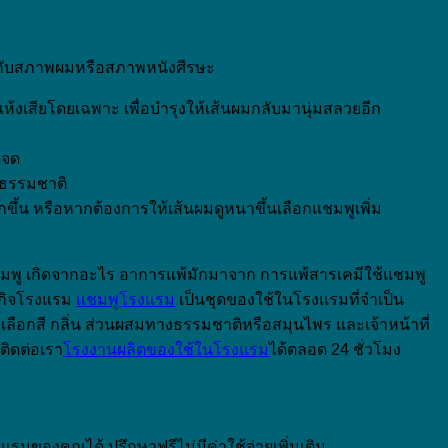
าะสมกับสภาพผมหรือสภาพหนังศีรษะ
งเสียโดยเฉพาะ เพื่อบำรุงให้เส้นผมกลับมานุ่มสลวยอีก
ดจด
กธรรมชาติ
ากขึ้น หรือหากต้องการให้เส้นผมดูหนาขึ้นเลือกแชมพูเพิ่ม
มพู เกิดจากอะไร อาการแพ้มักมาจาก การแพ้สารเคมีใช้แชมพู
ุรกิจโรงแรม
แชมพูโรงแรม
เป็นชุดของใช้ในโรงแรมที่จำเป็น
ือกสี กลิ่น ส่วนผสมทางธรรมชาติหรือสมุนไพร และเจ้าหน้าที่
ิดต่อเรา
โรงงานผลิตของใช้ในโรงแรม
ได้ตลอด 24 ชั่วโมง
มของคุณได้ ปรึกษาฟรีไม่มีค่าใช้จ่ายเพิ่มเติม