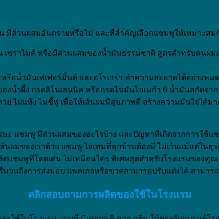
อยแค่ไหน มีส่วนผสมอันตรายหรือไม่ และที่สำคัญเลือกแชมพูให้เหม
น เซราไมด์ หรือมีส่วนผสมของน้ำมันธรรมชาติ สูตรสำหรับคนผมแห้
ี หรือน้ำมันเฟเฟอร์มิ้นต์ และอโรเวร่า ทำความสะอาดได้อย่างหม
ของน้ำผึ้ง กรดลิโนเลนนิค หรือกรดไขมันโอเมก้า 6 น้ำมันสกัดจา
 ไม่แห้ง ไม่ชี้ฟู เพื่อให้เส้นผมมีสุขภาพดี สร้างความมั่นใจได้ม
รษะ แชมพู มีส่วนผสมของอะไรบ้าง และปัญหาที่เกิดจากการใช้แช
พเส้นผมของเราด้วย แชมพู ไอเทมที่ทุกบ้านต้องมี ไม่เว้นแม้แต่ในธ
แชมพูที่โดดเด่น ไม่เหมือนใคร พิเศษสุดสำหรับโรงแรมของคุณ เล
ิ่มจนถึงการส่งมอบ แพคเกจหรือขวดสามารถปรับแต่งได้ สามารถต
คลิกสอบถามการผลิตของใช้ในโรงแรม
องใช้ในโรงแรม แบบที่ Custom สี ขวด กลิ่น ให้ตรงกับแบรนด์โรงแร