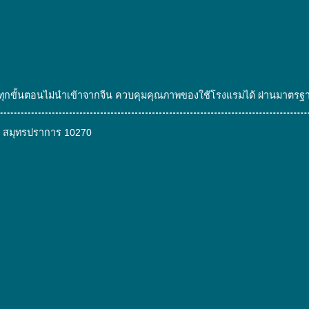
ตอบ
บ้าง
โจทย์
ที่
แขก
เป็น
ประทับ
มิตร
ใจ
ต่อ
องทุกขั้นตอนไม่นำเข้าจากจีน ควบคุมคุณภาพของใช้โรงแรมได้ ผ่านมาตร
สิ่ง
แวดล้อม
การ สมุทรปราการ 10270