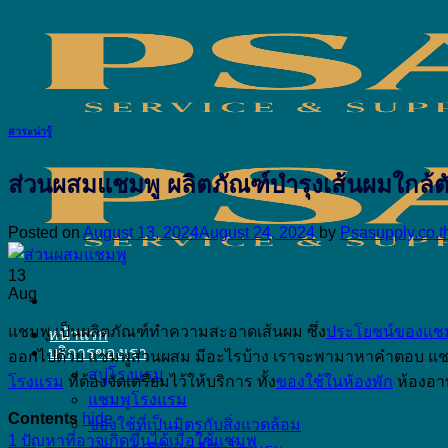
Skip
to
content
สาระน่ารู้
ส่วนผสมแชมพู ผลิตภัณฑ์บำรุงเส้นผมใกล้ตั
Posted on
August 13, 2024
August 24, 2024
by
Psasupply.co.t
13
Aug
แชมพู เป็นผลิตภัณฑ์ทำความสะอาดเส้นผม ซึ่ง
ประโยชน์ของแช
หน้าแรก
บริการของเรา
ออกไปด้วย แชมพูส่วนผสม มีอะไรบ้าง เราจะพามาหาคำตอบ แชมพู
สบู่โรงแรม
โรงแรม
ที่ต้องจัดเตรียมไว้ให้บริการ ทั้ง
ของใช้ในห้องพัก
ห้องอา
แชมพูโรงแรม
Contents
hide
ของใช้ที่เป็นมิตรกับสิ่งแวดล้อม
1
ปัญหาที่อาจเกิดขึ้นได้เมื่อใช้แชมพู