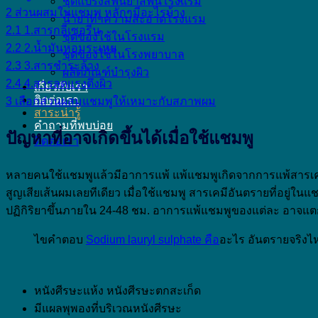
ชุดแปรงสีฟันยาสีฟันโรงแรม
2
ส่วนผสมในแชมพู หลักๆมีอะไรบ้าง
น้ำยาทำความสะอาดโรงแรม
2.1
1.สารกลีเซอรีน
ชุดของใช้ในโรงแรม
2.2
2.น้ำมันหอมระเหย
ชุดของใช้ในโรงพยาบาล
2.3
3.สารชำระล้าง
ผลิตภัณฑ์บำรุงผิว
2.4
4.สารลดแรงตึงผิว
เกี่ยวกับเรา
ติดต่อเรา
3
เลือกส่วนผสมแชมพูให้เหมาะกับสภาพผม
สาระน่ารู้
คำถามที่พบบ่อย
ปัญหาที่อาจเกิดขึ้นได้เมื่อใช้แชมพู
ติดต่อเรา
หลายคนใช้แชมพูแล้วมีอาการแพ้ แพ้แชมพูเกิดจากการแพ้สารเคมี
สูญเสียเส้นผมเลยทีเดียว เมื่อใช้แชมพู สารเคมีอันตรายที่อยู่
ปฏิกิริยาขึ้นภายใน 24-48 ชม. อาการแพ้แชมพูของแต่ละ อาจแตกต
ไขคำตอบ
Sodium lauryl sulphate คือ
อะไร อันตรายจริงไ
หนังศีรษะแห้ง หนังศีรษะตกสะเก็ด
มีแผลพุพองที่บริเวณหนังศีรษะ