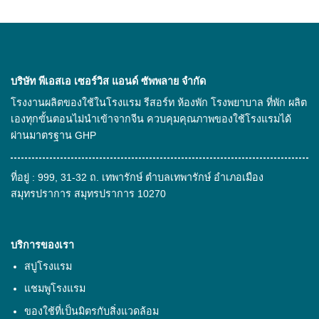
ไง
เสื้อ
เป็น
โรงแรม”
สินค้า
อย่างไร
อะไร
ให้
ได้
คุ้ม
บ้าง
ค่า
ที่
บริษัท พีเอสเอ เซอร์วิส แอนด์ ซัพพลาย จํากัด
ตอบ
เป็น
โจทย์
มิตร
โรงงานผลิตของใช้ในโรงแรม รีสอร์ท ห้องพัก โรงพยาบาล ที่พัก ผลิต
แขก
ต่อ
เองทุกขั้นตอนไม่นำเข้าจากจีน ควบคุมคุณภาพของใช้โรงแรมได้
ประทับ
สิ่ง
ใจ
แวดล้อม
ผ่านมาตรฐาน GHP
ที่อยู่ : 999, 31-32 ถ. เทพารักษ์ ตำบลเทพารักษ์ อำเภอเมือง
สมุทรปราการ สมุทรปราการ 10270
บริการของเรา
สบู่โรงแรม
แชมพูโรงแรม
ของใช้ที่เป็นมิตรกับสิ่งแวดล้อม