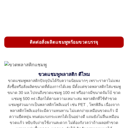
ติดต่อสั่งผลิตแชมพูพร้อมขวดบรรจุ
ขวดแชมพูพลาสติก ดีไหม
ขวดแชมพูพลาสติกปัจจุบันได้รับความนิยมมากๆ เพราะราคาไม่แพง
สั่งซื้อหรือสั่งผลิตขนาดที่ต้องการได้เลย มีตั้งแต่ขวดพลาสติกใส่แชมพู
ขนาด 30 มล.ไปจนถึงขวดแชมพู 100 ml หรืออาจมีขนาดจัมโบ้ ขวด
แชมพู 500 ml เลือกได้ตามความเหมาะสม พลาสติกที่ใช้ทำขวด
แชมพูส่วนมากเป็นพลาสติกโพลิเมอร์ เช่น PET , โพรพิลีน เนื่องจาก
พลาสติกโพลิเมอร์จะมีความทนทาน ไม่แตกง่ายเหมือนขวดแก้ว มี
ความยืดหยุ่น ทนต่อแรงกระแทกได้เป็นอย่างดี แถมยังไม่ลื่นเหมือน
ขวดแก้ว หยิบจับง่ายใช้งานสะดวก ไม่ต้องกังวลว่าถ้าเผลอทำขวด