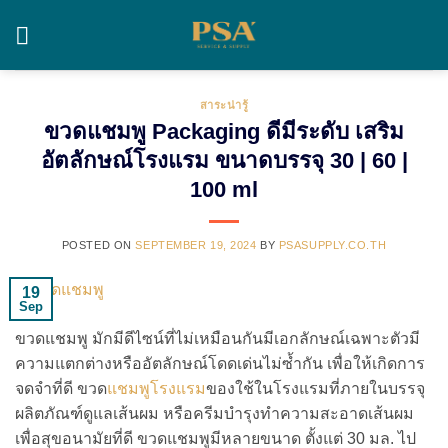
Skip
to
content
สาระน่ารู้
ขวดแชมพู Packaging ดีมีระดับ เสริม
อัตลักษณ์โรงแรม ขนาดบรรจุ 30 | 60 |
100 ml
POSTED ON
SEPTEMBER 19, 2024
BY
PSASUPPLY.CO.TH
19
Sep
ขวดแชมพู มักมีดีไซน์ที่ไม่เหมือนกันมีเอกลักษณ์เฉพาะตัวมี
ความแตกต่างหรืออัตลักษณ์โดดเด่นไม่ซ้ำกัน เพื่อให้เกิดการ
จดจำที่ดี ขวด
แชมพูโรงแรม
ของใช้ในโรงแรมที่ภายในบรรจุ
ผลิตภัณฑ์ดูแลเส้นผม หรือครีมบำรุงทำความสะอาดเส้นผม
เพื่อสุขอนามัยที่ดี ขวดแชมพูมีหลายขนาด ตั้งแต่ 30 มล. ไป