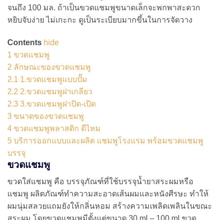
จนถึง 100 มล. ถ้าเป็นขวดแชมพูขนาดเล็กจะพกพาสะดวก
หยิบจับง่าย ไม่เกะกะ ดูเป็นระเบียบมากขึ้นในการจัดวาง
Contents
hide
1
ขวดแชมพู
2
ลักษณะของขวดแชมพู
2.1
1.ขวดแชมพูแบบปั๊ม
2.2
2.ขวดแชมพูฝาเกลียว
2.3
3.ขวดแชมพูฝาปิด-เปิด
3
ขนาดของขวดแชมพู
4
ขวดแชมพูพลาสติก ดีไหม
5
บริการออกแบบและผลิต แชมพูโรงแรม พร้อมขวดแชมพู
บรรจุ
ขวดแชมพู
ขวดใส่แชมพู คือ บรรจุภัณฑ์ที่ใช้บรรจุน้ำยาสระผมหรือ
แชมพู ผลิตภัณฑ์ทำความสะอาดเส้นผมและหนังศีรษะ ทำให้
ผมนุ่มสลวยแถมยังให้กลิ่นหอม สร้างความเพลิดเพลินในขณะ
สระผม โดยขวดแชมพูมีตั้งแต่ขนาด 30 ml – 100 ml ขวด