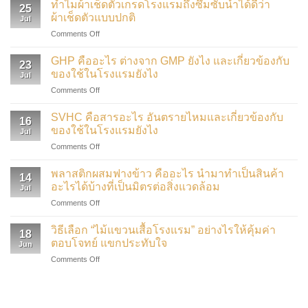
ทำไมผ้าเช็ดตัวเกรดโรงแรมถึงซึมซับน้ำได้ดีว่า
25
ผ้าเช็ดตัวแบบปกติ
Jul
on
Comments Off
ทำไม
ผ้าเช็ดตัว
GHP คืออะไร ต่างจาก GMP ยังไง และเกี่ยวข้องกับ
23
เกรด
ของใช้ในโรงแรมยังไง
Jul
โรงแรม
on
Comments Off
ถึง
GHP
ซึมซับ
คือ
น้ำ
SVHC คือสารอะไร อันตรายไหมและเกี่ยวข้องกับ
16
อะไร
ได้
ของใช้ในโรงแรมยังไง
Jul
ต่าง
ดี
on
Comments Off
จาก
ว่า
SVHC
GMP
ผ้าเช็ดตัว
คือ
ยัง
พลาสติกผสมฟางข้าว คืออะไร นำมาทำเป็นสินค้า
แบบ
14
สาร
ไง
อะไรได้บ้างที่เป็นมิตรต่อสิ่งแวดล้อม
ปกติ
Jul
อะไร
และ
on
Comments Off
อันตราย
เกี่ยวข้อง
พลาสติก
ไหม
กับ
ผสม
และ
วิธีเลือก “ไม้แขวนเสื้อโรงแรม” อย่างไรให้คุ้มค่า
ของใช้
18
ฟาง
เกี่ยวข้อง
ตอบโจทย์ แขกประทับใจ
ใน
Jun
ข้าว
กับ
โรงแรม
on
Comments Off
คือ
ของใช้
ยัง
วิธี
อะไร
ใน
ไง
เลือก
นำ
โรงแรม
“ไม้
มา
ยัง
แขวน
ทำ