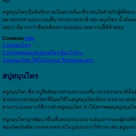
Apr
สบู่สมุนไพรเป็นสิ่งที่กลายเป็นทางเลือกที่น่าสนใจสำหรับผู้ที่
ผสานจากส่วนประกอบที่มาจากธรรมชาติ เช่น สมุนไพร น้ำมันหอม
เลยว่า มีมากกว่าที่คุณคิดอย่างแน่นอน บทความนี้มีคำตอบ
Contents
hide
1
สบู่สมุนไพร
2
สรรพคุณของสบู่สมุนไพร มีอะไรบ้าง
3
สบู่สมุนไพร ใช้ในโรงแรม รีสอร์ทและสปา
สบู่สมุนไพร
สบู่สมุนไพร คือ
สบู่ที่ผลิตจากส่วนประกอบที่มาจากธรรมชาตินั้
ส่วนประกอบสมุนไพรที่นิยมใช้ในสบู่สมุนไพรมีหลากหลาย เช่นอบเ
ตามกระบวนการวิธีการทำสบู่สมุนไพร ทำให้สรรพคุณสบู่สมุนไ
สบู่สมุนไพรถูกพัฒนาขึ้นเพื่อตอบสนองความต้องการของผู้คนที่ต้อ
สมุนไพรยังมีความหลากหลายในรูปแบบการใช้งาน เช่น สบู่แท่นไฟ