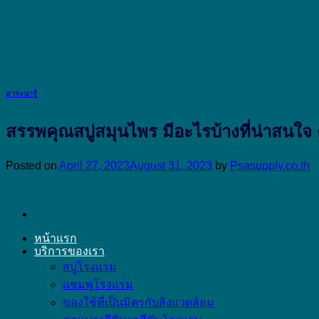
Skip
to
content
สาระน่ารู้
สรรพคุณสบู่สมุนไพร มีอะไรบ้างที่น่าสนใจ 
Posted on
April 27, 2023
August 31, 2023
by
Psasupply.co.th
หน้าแรก
บริการของเรา
สบู่โรงแรม
แชมพูโรงแรม
ของใช้ที่เป็นมิตรกับสิ่งแวดล้อม