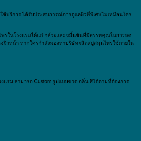
รือใช้บริการ ได้รับประสบการณ์การดูแลผิวที่พิเศษไม่เหมือนใคร
มุนไพรในโรงแรมได้แก่ กล้วยและขมิ้นชันที่มีสรรพคุณในการลด
องผิวหน้า หากใครกำลังมองหาบริษัทผลิตสบู่สมุนไพรใช้ภายใน
รม สามารถ Custom รูปแบบขวด กลิ่น สีได้ตามที่ต้องการ