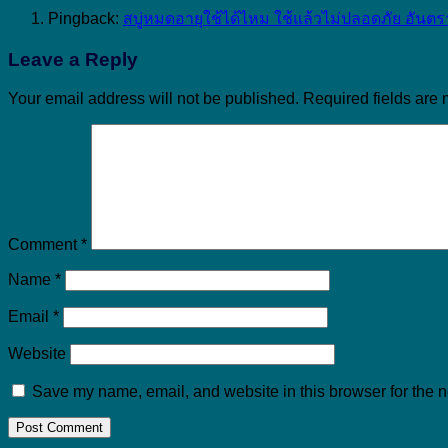
Pingback:
สบู่หมดอายุใช้ได้ไหม ใช้แล้วไม่ปลอดภัย อันต
Leave a Reply
Your email address will not be published.
Required fields are
Comment
*
Name
*
Email
*
Website
Save my name, email, and website in this browser for the n