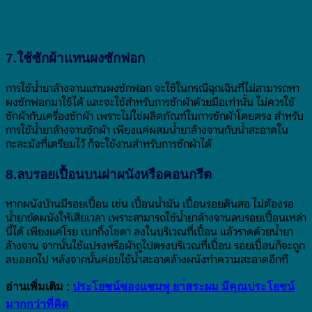
7.ใช้ซักผ้าแทนผงซักฟอก
การใช้น้ำยาล้างจานแทนผงซักฟอก จะใช้ในกรณีฉุกเฉินที่ไม่สามารถหา
ผงซักฟอกมาใช้ได้ และจะใช้สำหรับการซักผ้าด้วยมือเท่านั้น ไม่ควรใช้
ซักผ้ากับเครื่องซักผ้า เพราะไม่ใช่ผลิตภัณฑ์ในการซักผ้าโดยตรง สำหรับ
การใช้น้ำยาล้างจานซักผ้า เพียงแค่ผสมน้ำยาล้างจานกับน้ำสะอาดใน
กะละมังที่เตรียมไว้ ก็จะใช้งานสำหรับการซักผ้าได้
8.ลบรอยเปื้อนบนฝาผนังหรือคอนกรีต
หากผนังบ้านมีรอยเปื้อน เช่น เปื้อนน้ำมัน เปื้อนรอยดินสอ ไม่ต้องรอ
น้ำยาขัดผนังให้เสียเวลา เพราะสามารถใช้น้ำยาล้างจานลบรอยเปื้อนเหล่า
นี้ได้ เพียงแค่โรย เบกกิ้งโซดา ลงในบริเวณที่เปื้อน แล้วราดด้วยน้ำยา
ล้างจาน จากนั้นใช้แปรงหรือผ้าถูไปตรงบริเวณที่เปื้อน รอยเปื้อนก็จะถูก
ลบออกไป หลังจากนั้นค่อยใช้น้ำสะอาดล้างผนังทำความสะอาดอีกที
อ่านเพิ่มเติม :
ประโยชน์ของแชมพู ยา่สระผม มีคุณประโยชน์
มากกว่าที่คิด