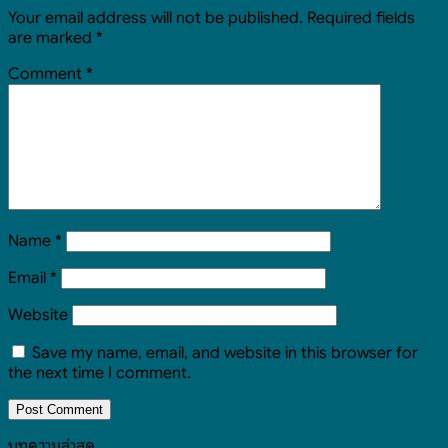
Your email address will not be published.
Required fields
are marked
*
Comment
*
Name
*
Email
*
Website
Save my name, email, and website in this browser for
the next time I comment.
บทความล่าสุด