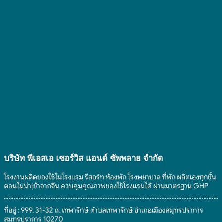
เลือก
โรงแรม
ของใช้
อะไร
“ไม้
ยัง
ใน
นำ
แขวน
ไง
โรงแรม
มา
เสื้อ
ยัง
ทำ
โรงแรม”
ไง
เป็น
อย่างไร
สินค้า
ให้
อะไร
คุ้ม
ได้
ค่า
บ้าง
ตอบ
ที่
โจทย์
เป็น
แขก
มิตร
ประทับ
ต่อ
ใจ
สิ่ง
แวดล้อม
บริษัท พีเอสเอ เซอร์วิส แอนด์ ซัพพลาย จํากัด
โรงงานผลิตของใช้ในโรงแรม รีสอร์ท ห้องพัก โรงพยาบาล ที่พัก ผลิตเองทุกขั้น
ตอนไม่นำเข้าจากจีน ควบคุมคุณภาพของใช้โรงแรมได้ ผ่านมาตรฐาน GHP
ที่อยู่ : 999, 31-32 ถ. เทพารักษ์ ตำบลเทพารักษ์ อำเภอเมืองสมุทรปราการ
สมุทรปราการ 10270