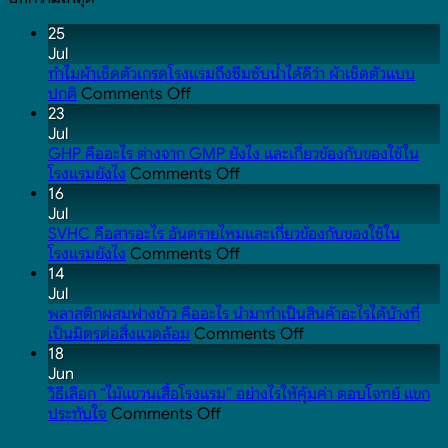
25
Jul
ทำไมผ้าเช็ดตัวเกรดโรงแรมถึงซึมซับน้ำได้ดีว่า ผ้าเช็ดตัวแบบ
on
ปกติ
Comments Off
ทำไม
23
ผ้าเช็ดตัว
Jul
เกรด
GHP คืออะไร ต่างจาก GMP ยังไง และเกี่ยวข้องกับของใช้ใน
โรงแรม
on
โรงแรมยังไง
Comments Off
ถึง
GHP
16
ซึมซับ
คือ
Jul
น้ำ
อะไร
SVHC คือสารอะไร อันตรายไหมและเกี่ยวข้องกับของใช้ใน
ได้
ต่าง
on
โรงแรมยังไง
Comments Off
ดี
จาก
SVHC
14
ว่า
GMP
คือ
Jul
ผ้าเช็ดตัว
ยัง
สาร
พลาสติกผสมฟางข้าว คืออะไร นำมาทำเป็นสินค้าอะไรได้บ้างที่
แบบ
ไง
อะไร
on
เป็นมิตรต่อสิ่งแวดล้อม
Comments Off
ปกติ
และ
อันตราย
พลาสติก
18
เกี่ยวข้อง
ไหม
ผสม
Jun
กับ
และ
ฟาง
วิธีเลือก “ไม้แขวนเสื้อโรงแรม” อย่างไรให้คุ้มค่า ตอบโจทย์ แขก
on
ของใช้
เกี่ยวข้อง
ข้าว
ประทับใจ
Comments Off
วิธี
ใน
กับ
คือ