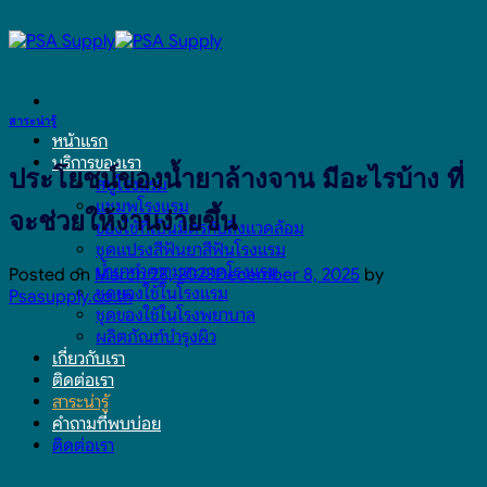
Skip
to
content
สาระน่ารู้
หน้าแรก
บริการของเรา
ประโยชน์ของน้ำยาล้างจาน มีอะไรบ้าง ที่
สบู่โรงแรม
แชมพูโรงแรม
จะช่วยให้งานง่ายขึ้น
ของใช้ที่เป็นมิตรกับสิ่งแวดล้อม
ชุดแปรงสีฟันยาสีฟันโรงแรม
น้ำยาทำความสะอาดโรงแรม
Posted on
March 28, 2023
December 8, 2025
by
ชุดของใช้ในโรงแรม
Psasupply.co.th
ชุดของใช้ในโรงพยาบาล
ผลิตภัณฑ์บำรุงผิว
เกี่ยวกับเรา
ติดต่อเรา
สาระน่ารู้
คำถามที่พบบ่อย
ติดต่อเรา