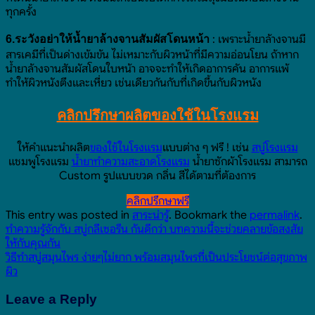
ทุกครั้ง
: เพราะน้ำยาล้างจานมี
6.ระวังอย่าให้น้ำยาล้างจานสัมผัสโดนหน้า
สารเคมีที่เป็นด่างเข้มข้น ไม่เหมาะกับผิวหน้าที่มีความอ่อนโยน ถ้าหาก
น้ำยาล้างจานสัมผัสโดนใบหน้า อาจจะทำให้เกิดอาการคัน อาการแพ้
ทำให้ผิวหนังตึงและเหี่ยว เช่นเดียวกันกับที่เกิดขึ้นกับผิวหนัง
คลิกปรึกษาผลิตของใช้ในโรงแรม
ให้คำแนะนำผลิต
ของใช้ในโรงแรม
แบบต่าง ๆ ฟรี ! เช่น
สบู่โรงแรม
แชมพูโรงแรม
น้ำยาทำความสะอาดโรงแรม
น้ำยาซักผ้าโรงแรม สามารถ
Custom รูปแบบขวด กลิ่น สีได้ตามที่ต้องการ
คลิกปรึกษาฟรี
This entry was posted in
สาระน่ารู้
. Bookmark the
permalink
.
ทำความรู้จักกับ สบู่กลีเซอรีน กันดีกว่า บทความนี้จะช่วยคลายข้อสงสัย
ให้กับคุณกัน
วิธีทำสบู่สมุนไพร ง่ายๆไม่ยาก พร้อมสมุนไพรที่เป็นประโยชน์ต่อสุขภาพ
ผิว
Leave a Reply