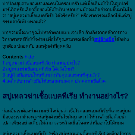
ปกป้องสุขภาพของเราและคนในครอบครัว แต่เมื่อเดินเข้าไปในซูเปอร์
มาร์เก็ตหรือเลือกซื้อของใช้เข้าบ้าน หลายคนมักจะเกิดคำถามขึ้นมาในใจ
ว่า “สบู่เหลวฆ่าเชื้อแบคทีเรีย ได้จริงหรือ?” หรือเราควรจะเลือกใช้แค่สบู่
ธรรมดาก็เพียงพอแล้ว?
บทความนี้จะพาคุณไปหาคำตอบแบบเจาะลึก อ้างอิงจากหลักการทาง
วิทยาศาสตร์ที่เข้าใจง่าย เพื่อให้คุณสามารถเลือกใช้
ได้อย่าง
สบู่ล้างมือ
ถูกต้อง ปลอดภัย และคุ้มค่าที่สุดครับ
hide
Contents
1
สบู่เหลวฆ่าเชื้อแบคทีเรีย ทำงานอย่างไร?
2
สบู่เหลวฆ่าเชื้อแบคทีเรีย ได้จริงไหม?
3
สบู่ล้างมือแบบไหนที่เหมาะกับคุณและคนที่คุณรัก?
4
เคล็ดลับการล้างมือให้สะอาดหมดจด ปราศจากเชื้อโรค
สบู่เหลวฆ่าเชื้อแบคทีเรีย ทำงานอย่างไร?
ก่อนอื่นเราต้องทำความเข้าใจก่อนว่า เชื้อโรคและแบคทีเรียที่เกาะอยู่บน
มือของเรา มักจะถูกห่อหุ้มด้วยชั้นไขมันบางๆ ทำให้การล้างมือด้วยน้ำ
เปล่าเพียงอย่างเดียวไม่สามารถชะล้างเชื้อโรคเหล่านี้ออกไปได้หมด
สบู่เหลวฆ่าเชื้อแบคทีเรีย (หรือ สบู่เหลวแอนตี้แบคทีเรีย) จะมีกลไกการ