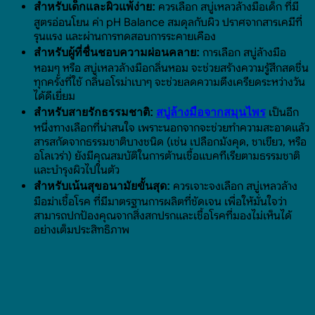
ควรเลือก สบู่เหลวล้างมือเด็ก ที่มี
สำหรับเด็กและผิวแพ้ง่าย:
สูตรอ่อนโยน ค่า pH Balance สมดุลกับผิว ปราศจากสารเคมีที่
รุนแรง และผ่านการทดสอบการระคายเคือง
การเลือก สบู่ล้างมือ
สำหรับผู้ที่ชื่นชอบความผ่อนคลาย:
หอมๆ หรือ สบู่เหลวล้างมือกลิ่นหอม จะช่วยสร้างความรู้สึกสดชื่น
ทุกครั้งที่ใช้ กลิ่นอโรม่าเบาๆ จะช่วยลดความตึงเครียดระหว่างวัน
ได้ดีเยี่ยม
เป็นอีก
สำหรับสายรักธรรมชาติ:
สบู่ล้างมือจากสมุนไพร
หนึ่งทางเลือกที่น่าสนใจ เพราะนอกจากจะช่วยทำความสะอาดแล้ว
สารสกัดจากธรรมชาติบางชนิด (เช่น เปลือกมังคุด, ชาเขียว, หรือ
อโลเวร่า) ยังมีคุณสมบัติในการต้านเชื้อแบคทีเรียตามธรรมชาติ
และบำรุงผิวไปในตัว
ควรเจาะจงเลือก สบู่เหลวล้าง
สำหรับเน้นสุขอนามัยขั้นสุด:
มือฆ่าเชื้อโรค ที่มีมาตรฐานการผลิตที่ชัดเจน เพื่อให้มั่นใจว่า
สามารถปกป้องคุณจากสิ่งสกปรกและเชื้อโรคที่มองไม่เห็นได้
อย่างเต็มประสิทธิภาพ