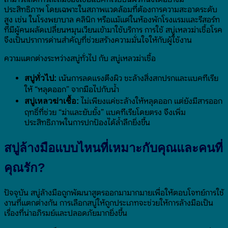
ประสิทธิภาพ โดยเฉพาะในสภาพแวดล้อมที่ต้องการความสะอาดระดับ
สูง เช่น ในโรงพยาบาล คลินิก หรือแม้แต่ในห้องพักโรงแรมและรีสอร์ท
ที่มีผู้คนผลัดเปลี่ยนหมุนเวียนเข้ามาใช้บริการ การใช้ สบู่เหลวฆ่าเชื้อโรค
จึงเป็นปราการด่านสำคัญที่ช่วยสร้างความมั่นใจให้กับผู้ใช้งาน
ความแตกต่างระหว่างสบู่ทั่วไป กับ สบู่เหลวฆ่าเชื้อ
เน้นการลดแรงตึงผิว ชะล้างสิ่งสกปรกและแบคทีเรีย
สบู่ทั่วไป:
ให้ “หลุดออก” จากมือไปกับน้ำ
ไม่เพียงแค่ชะล้างให้หลุดออก แต่ยังมีสารออก
สบู่เหลวฆ่าเชื้อ:
ฤทธิ์ที่ช่วย “ฆ่าและยับยั้ง” แบคทีเรียโดยตรง จึงเพิ่ม
ประสิทธิภาพในการปกป้องได้ล้ำลึกยิ่งขึ้น
สบู่ล้างมือแบบไหนที่เหมาะกับคุณและคนที่
คุณรัก?
ปัจจุบัน สบู่ล้างมือถูกพัฒนาสูตรออกมามากมายเพื่อให้ตอบโจทย์การใช้
งานที่แตกต่างกัน การเลือกสบู่ให้ถูกประเภทจะช่วยให้การล้างมือเป็น
เรื่องที่น่าอภิรมย์และปลอดภัยมากยิ่งขึ้น