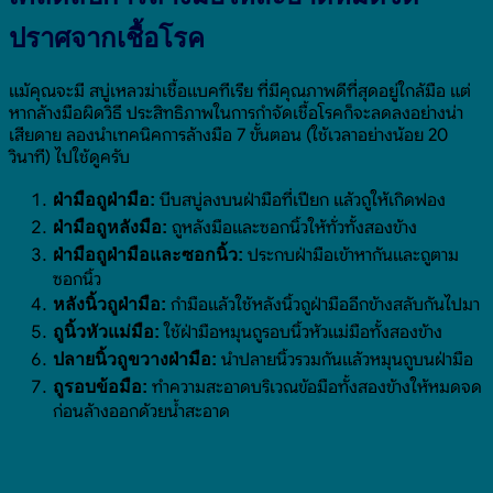
ปราศจากเชื้อโรค
แม้คุณจะมี สบู่เหลวฆ่าเชื้อแบคทีเรีย ที่มีคุณภาพดีที่สุดอยู่ใกล้มือ แต่
หากล้างมือผิดวิธี ประสิทธิภาพในการกำจัดเชื้อโรคก็จะลดลงอย่างน่า
เสียดาย ลองนำเทคนิคการล้างมือ 7 ขั้นตอน (ใช้เวลาอย่างน้อย 20
วินาที) ไปใช้ดูครับ
บีบสบู่ลงบนฝ่ามือที่เปียก แล้วถูให้เกิดฟอง
ฝ่ามือถูฝ่ามือ:
ถูหลังมือและซอกนิ้วให้ทั่วทั้งสองข้าง
ฝ่ามือถูหลังมือ:
ประกบฝ่ามือเข้าหากันและถูตาม
ฝ่ามือถูฝ่ามือและซอกนิ้ว:
ซอกนิ้ว
กำมือแล้วใช้หลังนิ้วถูฝ่ามืออีกข้างสลับกันไปมา
หลังนิ้วถูฝ่ามือ:
ใช้ฝ่ามือหมุนถูรอบนิ้วหัวแม่มือทั้งสองข้าง
ถูนิ้วหัวแม่มือ:
นำปลายนิ้วรวมกันแล้วหมุนถูบนฝ่ามือ
ปลายนิ้วถูขวางฝ่ามือ:
ทำความสะอาดบริเวณข้อมือทั้งสองข้างให้หมดจด
ถูรอบข้อมือ:
ก่อนล้างออกด้วยน้ำสะอาด