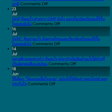
on
ปกติ
Comments Off
ทำไม
23
ผ้าเช็ดตัว
Jul
เกรด
GHP คืออะไร ต่างจาก GMP ยังไง และเกี่ยวข้องกับของใช้ใน
โรงแรม
on
โรงแรมยังไง
Comments Off
ถึง
GHP
16
ซึมซับ
คือ
Jul
น้ำ
อะไร
SVHC คือสารอะไร อันตรายไหมและเกี่ยวข้องกับของใช้ใน
ได้
ต่าง
on
โรงแรมยังไง
Comments Off
ดี
จาก
SVHC
14
ว่า
GMP
คือ
Jul
ผ้าเช็ดตัว
ยัง
สาร
พลาสติกผสมฟางข้าว คืออะไร นำมาทำเป็นสินค้าอะไรได้บ้างที่
แบบ
ไง
อะไร
on
เป็นมิตรต่อสิ่งแวดล้อม
Comments Off
ปกติ
และ
อันตราย
พลาสติก
18
เกี่ยวข้อง
ไหม
ผสม
Jun
กับ
และ
ฟาง
วิธีเลือก “ไม้แขวนเสื้อโรงแรม” อย่างไรให้คุ้มค่า ตอบโจทย์ แขก
on
ของใช้
เกี่ยวข้อง
ข้าว
ประทับใจ
Comments Off
วิธี
ใน
กับ
คือ
เลือก
โรงแรม
ของใช้
อะไร
“ไม้
ยัง
ใน
นำ
แขวน
ไง
โรงแรม
มา
เสื้อ
ยัง
ทำ