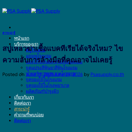
Skip
to
content
สาระน่ารู้
หน้าแรก
บริการของเรา
สบู่เหลวฆ่าเชื้อแบคทีเรียได้จริงไหม? ไข
สบู่โรงแรม
แชมพูโรงแรม
ความลับการล้างมือที่คุณอาจไม่เคยรู้
ของใช้ที่เป็นมิตรกับสิ่งแวดล้อม
ชุดแปรงสีฟันยาสีฟันโรงแรม
น้ำยาทำความสะอาดโรงแรม
Posted on
June 11, 2026
June 29, 2026
by
Psasupply.co.th
ชุดของใช้ในโรงแรม
ชุดของใช้ในโรงพยาบาล
ผลิตภัณฑ์บำรุงผิว
เกี่ยวกับเรา
ติดต่อเรา
สาระน่ารู้
คำถามที่พบบ่อย
ติดต่อเรา