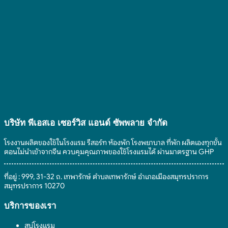
โรงแรม”
ไง
เป็น
อย่างไร
สินค้า
ให้
อะไร
คุ้ม
ได้
ค่า
บ้าง
ตอบ
ที่
โจทย์
เป็น
แขก
มิตร
ประทับ
ต่อ
ใจ
สิ่ง
แวดล้อม
บริษัท พีเอสเอ เซอร์วิส แอนด์ ซัพพลาย จํากัด
โรงงานผลิตของใช้ในโรงแรม รีสอร์ท ห้องพัก โรงพยาบาล ที่พัก ผลิตเองทุกขั้น
ตอนไม่นำเข้าจากจีน ควบคุมคุณภาพของใช้โรงแรมได้ ผ่านมาตรฐาน GHP
ที่อยู่ : 999, 31-32 ถ. เทพารักษ์ ตำบลเทพารักษ์ อำเภอเมืองสมุทรปราการ
สมุทรปราการ 10270
บริการของเรา
สบู่โรงแรม