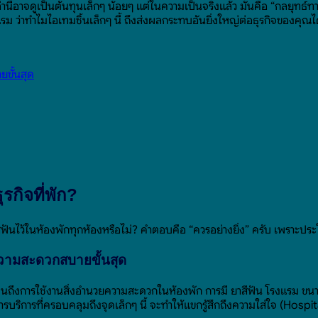
่านี้อาจดูเป็นต้นทุนเล็กๆ น้อยๆ แต่ในความเป็นจริงแล้ว มันคือ “กลยุทธ
 ว่าทำไมไอเทมชิ้นเล็กๆ นี้ ถึงส่งผลกระทบอันยิ่งใหญ่ต่อธุรกิจของคุณไ
ขั้นสุด
กิจที่พัก?
ีฟันไว้ในห้องพักทุกห้องหรือไม่? คำตอบคือ “ควรอย่างยิ่ง” ครับ เพราะประ
ความสะดวกสบายขั้นสุด
ม ไปจนถึงการใช้งานสิ่งอำนวยความสะดวกในห้องพัก การมี ยาสีฟัน โรงแรม 
ริการที่ครอบคลุมถึงจุดเล็กๆ นี้ จะทำให้แขกรู้สึกถึงความใส่ใจ (Hospita