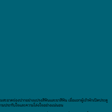
สะอาดช่องปากอย่างแปรงสีฟันและยาสีฟัน เมื่อแขกผู้เข้าพักเปิดประตู
ป็นความประทับใจและความโล่งใจอย่างแน่นอน