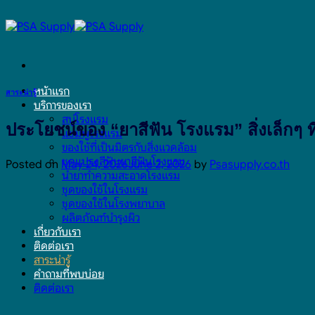
Skip
to
content
หน้าแรก
สาระน่ารู้
บริการของเรา
สบู่โรงแรม
ประโยชน์ของ “ยาสีฟัน โรงแรม” สิ่งเล็กๆ
แชมพูโรงแรม
ของใช้ที่เป็นมิตรกับสิ่งแวดล้อม
ชุดแปรงสีฟันยาสีฟันโรงแรม
Posted on
May 24, 2026
June 2, 2026
by
Psasupply.co.th
น้ำยาทำความสะอาดโรงแรม
ชุดของใช้ในโรงแรม
ชุดของใช้ในโรงพยาบาล
ผลิตภัณฑ์บำรุงผิว
เกี่ยวกับเรา
ติดต่อเรา
สาระน่ารู้
คำถามที่พบบ่อย
ติดต่อเรา