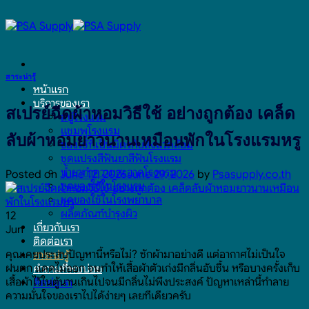
Skip
to
content
สาระน่ารู้
หน้าแรก
บริการของเรา
สเปรย์ฉีดผ้าหอมวิธีใช้ อย่างถูกต้อง เคล็ด
สบู่โรงแรม
แชมพูโรงแรม
ลับผ้าหอมยาวนานเหมือนพักในโรงแรมหรู
ของใช้ที่เป็นมิตรกับสิ่งแวดล้อม
ชุดแปรงสีฟันยาสีฟันโรงแรม
น้ำยาทำความสะอาดโรงแรม
Posted on
June 12, 2026
June 29, 2026
by
Psasupply.co.th
ชุดของใช้ในโรงแรม
ชุดของใช้ในโรงพยาบาล
ผลิตภัณฑ์บำรุงผิว
12
เกี่ยวกับเรา
Jun
ติดต่อเรา
คุณเคยประสบปัญหานี้หรือไม่? ซักผ้ามาอย่างดี แต่อากาศไม่เป็นใจ
สาระน่ารู้
ฝนตก แดดไม่ออก จนทำให้เสื้อผ้าตัวเก่งมีกลิ่นอับชื้น หรือบางครั้งเก็บ
คำถามที่พบบ่อย
เสื้อผ้าไว้ในตู้นานเกินไปจนมีกลิ่นไม่พึงประสงค์ ปัญหาเหล่านี้ทำลาย
ติดต่อเรา
ความมั่นใจของเราไปได้ง่ายๆ เลยทีเดียวครับ