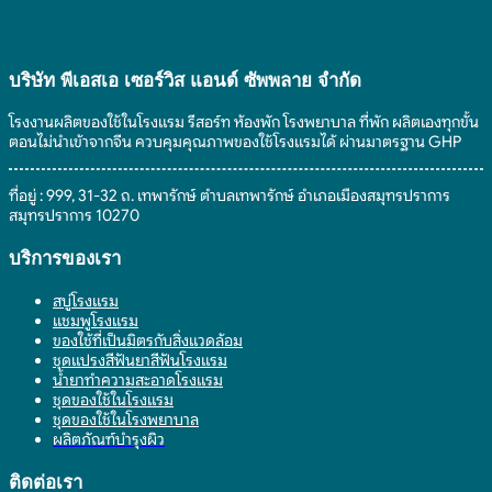
เลือก
โรงแรม
ของใช้
อะไร
“ไม้
ยัง
ใน
นำ
แขวน
ไง
โรงแรม
มา
เสื้อ
ยัง
ทำ
บริษัท พีเอสเอ เซอร์วิส แอนด์ ซัพพลาย จํากัด
โรงแรม”
ไง
เป็น
อย่างไร
สินค้า
โรงงานผลิตของใช้ในโรงแรม รีสอร์ท ห้องพัก โรงพยาบาล ที่พัก ผลิตเองทุกขั้น
ให้
อะไร
ตอนไม่นำเข้าจากจีน ควบคุมคุณภาพของใช้โรงแรมได้ ผ่านมาตรฐาน GHP
คุ้ม
ได้
ค่า
บ้าง
ที่อยู่ : 999, 31-32 ถ. เทพารักษ์ ตำบลเทพารักษ์ อำเภอเมืองสมุทรปราการ
ตอบ
ที่
สมุทรปราการ 10270
โจทย์
เป็น
แขก
มิตร
บริการของเรา
ประทับ
ต่อ
ใจ
สิ่ง
สบู่โรงแรม
แวดล้อม
แชมพูโรงแรม
ของใช้ที่เป็นมิตรกับสิ่งแวดล้อม
ชุดแปรงสีฟันยาสีฟันโรงแรม
น้ำยาทำความสะอาดโรงแรม
ชุดของใช้ในโรงแรม
ชุดของใช้ในโรงพยาบาล
ผลิตภัณฑ์บำรุงผิว
ติดต่อเรา