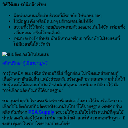
วิธีใช้สเปรย์ฉีดผ้าเรียบ
ฉีดพ่นลงบนเสื้อผ้าบริเวณที่มีรอยยับ ให้พอหมาดๆ
ใช้มือลูบ ดึง หรือปัดเบาๆ บริเวณรอยยับให้ตึง
แขวนทิ้งไว้ให้แห้ง รอยยับจะคลายตัวลงอย่างเห็นได้ชัด พร้อมทิ้ง
กลิ่นหอมสดชื่นไว้บนเสื้อผ้า
เหมาะอย่างยิ่งสำหรับนักเดินทาง หรือแขกที่มาพักในโรงแรมที่
ไม่มีเวลาตั้งโต๊ะรีดผ้า
คลิกปรึกษาผู้เชี่ยวชาญฟรี
การรู้เทคนิค สเปรย์ฉีดผ้าหอมวิธีใช้ ที่ถูกต้อง ไม่เพียงแต่ช่วยกอบกู้
เสื้อผ้าจากกลิ่นอับชื้น แต่ยังช่วยเสริมสร้างบุคลิกภาพและความมั่นใจให้
กับผู้สวมใส่ได้ตลอดทั้งวัน สิ่งสำคัญที่สุดนอกเหนือจากวิธีการใช้ คือ
“การเลือกผลิตภัณฑ์ที่ได้มาตรฐาน”
หากคุณทำธุรกิจโรงแรม รีสอร์ท หรือแม้แต่ต้องการใช้ในครัวเรือน การ
เลือกใช้ผลิตภัณฑ์ที่ผลิตจากโรงงานในไทยที่ได้มาตรฐาน GMP อย่าง
ผลิตภัณฑ์จาก
จะช่วยให้คุณมั่นใจได้ว่า สเปรย์ที่คุณใช้
PSA Supply
นั้นปลอดภัยต่อผู้ใช้งาน ไม่ทำลายเส้นใยผ้า และให้ความหอมที่หรูหรา มี
ระดับ คุ้มค่าในราคาโรงงานอย่างแท้จริง