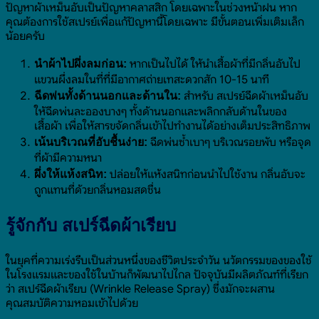
ปัญหาผ้าเหม็นอับเป็นปัญหาคลาสสิก โดยเฉพาะในช่วงหน้าฝน หาก
คุณต้องการใช้สเปรย์เพื่อแก้ปัญหานี้โดยเฉพาะ มีขั้นตอนเพิ่มเติมเล็ก
น้อยครับ
หากเป็นไปได้ ให้นำเสื้อผ้าที่มีกลิ่นอับไป
นำผ้าไปผึ่งลมก่อน:
แขวนผึ่งลมในที่ที่มีอากาศถ่ายเทสะดวกสัก 10-15 นาที
สำหรับ สเปรย์ฉีดผ้าเหม็นอับ
ฉีดพ่นทั้งด้านนอกและด้านใน:
ให้ฉีดพ่นละอองบางๆ ทั้งด้านนอกและพลิกกลับด้านในของ
เสื้อผ้า เพื่อให้สารขจัดกลิ่นเข้าไปทำงานได้อย่างเต็มประสิทธิภาพ
ฉีดพ่นซ้ำเบาๆ บริเวณรอยพับ หรือจุด
เน้นบริเวณที่อับชื้นง่าย:
ที่ผ้ามีความหนา
ปล่อยให้แห้งสนิทก่อนนำไปใช้งาน กลิ่นอับจะ
ผึ่งให้แห้งสนิท:
ถูกแทนที่ด้วยกลิ่นหอมสดชื่น
รู้จักกับ สเปร์ฉีดผ้าเรียบ
ในยุคที่ความเร่งรีบเป็นส่วนหนึ่งของชีวิตประจำวัน นวัตกรรมของของใช้
ในโรงแรมและของใช้ในบ้านก็พัฒนาไปไกล ปัจจุบันมีผลิตภัณฑ์ที่เรียก
ว่า สเปร์ฉีดผ้าเรียบ (Wrinkle Release Spray) ซึ่งมักจะผสาน
คุณสมบัติความหอมเข้าไปด้วย