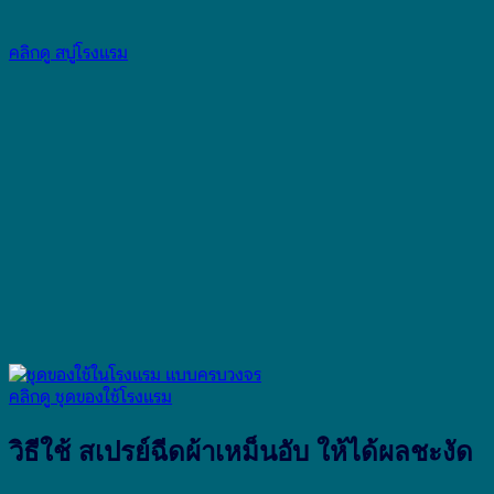
คลิกดู สบู่โรงแรม
คลิกดู ชุดของใช้โรงแรม
วิธีใช้ สเปรย์ฉีดผ้าเหม็นอับ ให้ได้ผลชะงัด