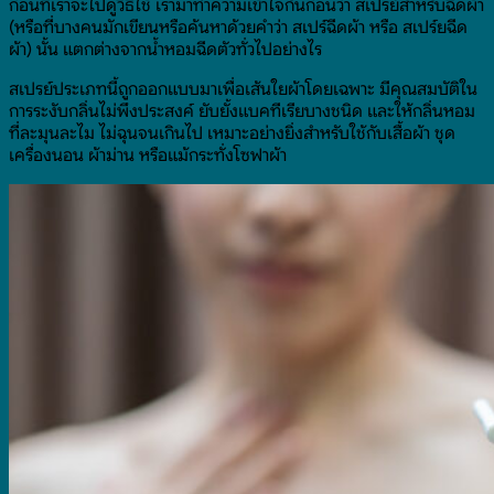
ก่อนที่เราจะไปดูวิธีใช้ เรามาทำความเข้าใจกันก่อนว่า สเปรย์สำหรับฉีดผ้า
(หรือที่บางคนมักเขียนหรือค้นหาด้วยคำว่า สเปร์ฉีดผ้า หรือ สเปร์ยฉีด
ผ้า) นั้น แตกต่างจากน้ำหอมฉีดตัวทั่วไปอย่างไร
สเปรย์ประเภทนี้ถูกออกแบบมาเพื่อเส้นใยผ้าโดยเฉพาะ มีคุณสมบัติใน
การระงับกลิ่นไม่พึงประสงค์ ยับยั้งแบคทีเรียบางชนิด และให้กลิ่นหอม
ที่ละมุนละไม ไม่ฉุนจนเกินไป เหมาะอย่างยิ่งสำหรับใช้กับเสื้อผ้า ชุด
เครื่องนอน ผ้าม่าน หรือแม้กระทั่งโซฟาผ้า