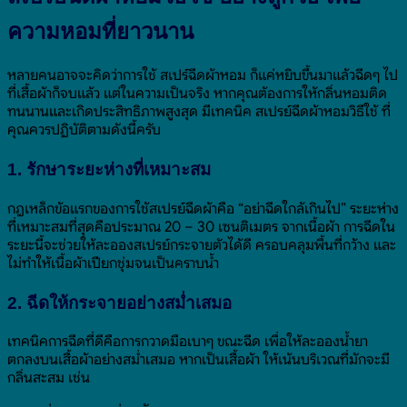
ความหอมที่ยาวนาน
หลายคนอาจจะคิดว่าการใช้ สเปร์ฉีดผ้าหอม ก็แค่หยิบขึ้นมาแล้วฉีดๆ ไป
ที่เสื้อผ้าก็จบแล้ว แต่ในความเป็นจริง หากคุณต้องการให้กลิ่นหอมติด
ทนนานและเกิดประสิทธิภาพสูงสุด มีเทคนิค สเปรย์ฉีดผ้าหอมวิธีใช้ ที่
คุณควรปฏิบัติตามดังนี้ครับ
1. รักษาระยะห่างที่เหมาะสม
กฎเหล็กข้อแรกของการใช้สเปรย์ฉีดผ้าคือ “อย่าฉีดใกล้เกินไป” ระยะห่าง
ที่เหมาะสมที่สุดคือประมาณ 20 – 30 เซนติเมตร จากเนื้อผ้า การฉีดใน
ระยะนี้จะช่วยให้ละอองสเปรย์กระจายตัวได้ดี ครอบคลุมพื้นที่กว้าง และ
ไม่ทำให้เนื้อผ้าเปียกชุ่มจนเป็นคราบน้ำ
2. ฉีดให้กระจายอย่างสม่ำเสมอ
เทคนิคการฉีดที่ดีคือการกวาดมือเบาๆ ขณะฉีด เพื่อให้ละอองน้ำยา
ตกลงบนเสื้อผ้าอย่างสม่ำเสมอ หากเป็นเสื้อผ้า ให้เน้นบริเวณที่มักจะมี
กลิ่นสะสม เช่น