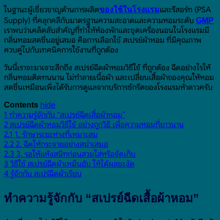
ในฐานะผู้เชี่ยวชาญด้านการผลิต
และรีสอร์ท (PSA
ของใช้ในโรงแรม
Supply) ที่คลุกคลีกับมาตรฐานความสะอาดและความหอมระดับ
GMP
เราพบว่าเคล็ดลับสำคัญที่ทำให้ห้องพักและชุดเครื่องนอนในโรงแรมมี
กลิ่นหอมสดชื่นอยู่เสมอ คือการเลือกใช้ สเปรย์ผ้าหอม ที่มีคุณภาพ
ควบคู่ไปกับเทคนิคการใช้งานที่ถูกต้อง
วันนี้เราจะมาเจาะลึกถึง สเปรย์ฉีดผ้าหอมวิธีใช้ ที่ถูกต้อง ฉีดอย่างไรให้
กลิ่นหอมติดทนนาน ไม่ทำลายเนื้อผ้า และเปลี่ยนเสื้อผ้าของคุณให้หอม
สดชื่นเหมือนเพิ่งได้รับการดูแลจากบริการซักรีดของโรงแรมห้าดาวครับ
hide
Contents
1
ทำความรู้จักกับ “สเปรย์ฉีดเสื้อผ้าหอม”
2
สเปรย์ฉีดผ้าหอมวิธีใช้ อย่างถูกวิธี เพื่อความหอมที่ยาวนาน
2.1
1. รักษาระยะห่างที่เหมาะสม
2.2
2. ฉีดให้กระจายอย่างสม่ำเสมอ
2.3
3. รอให้แห้งสนิทก่อนสวมใส่หรือจัดเก็บ
3
วิธีใช้ สเปรย์ฉีดผ้าเหม็นอับ ให้ได้ผลชะงัด
4
รู้จักกับ สเปร์ฉีดผ้าเรียบ
ทำความรู้จักกับ “สเปรย์ฉีดเสื้อผ้าหอม”