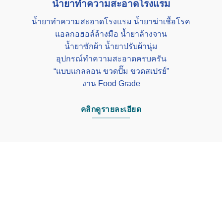
น้ำยาทำความสะอาดโรงแรม
น้ำยาทำความสะอาดโรงแรม น้ำยาฆ่าเชื้อโรค
แอลกอฮอล์ล้างมือ น้ำยาล้างจาน
น้ำยาซักผ้า น้ำยาปรับผ้านุ่ม
อุปกรณ์ทำความสะอาดครบครัน
“แบบแกลลอน ขวดปั๊ม ขวดสเปรย์”
งาน Food Grade
คลิกดูรายละเอียด