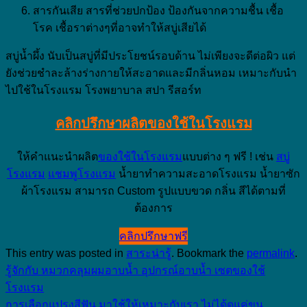
สารกันเสีย สารที่ช่วยปกป้อง ป้องกันจากความชื้น เชื้อ
โรค เชื้อราต่างๆที่อาจทำให้สบู่เสียได้
สบู่น้ำผึ้ง นับเป็นสบู่ที่มีประโยชน์รอบด้าน ไม่เพียงจะดีต่อผิว แต่
ยังช่วยชำละล้างร่างกายให้สะอาดและมีกลิ่นหอม เหมาะกับนำ
ไปใช้ในโรงแรม โรงพยาบาล สปา รีสอร์ท
คลิกปรึกษาผลิตของใช้ในโรงแรม
ให้คำแนะนำผลิต
ของใช้ในโรงแรม
แบบต่าง ๆ ฟรี ! เช่น
สบู่
โรงแรม
แชมพูโรงแรม
น้ำยาทำความสะอาดโรงแรม น้ำยาซัก
ผ้าโรงแรม สามารถ Custom รูปแบบขวด กลิ่น สีได้ตามที่
ต้องการ
คลิกปรึกษาฟรี
This entry was posted in
สาระน่ารู้
. Bookmark the
permalink
.
รู้จักกับ หมวกคลุมผมอาบน้ำ อุปกรณ์อาบน้ำ เซตของใช้
โรงแรม
การเลือกแปรงสีฟัน มาใช้ให้เหมาะกับเรา ไม่ได้ดูแค่ขน