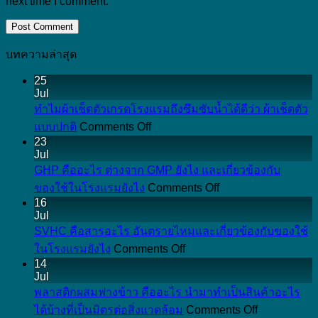
next time I comment.
บทความล่าสุด
25
Jul
ทำไมผ้าเช็ดตัวเกรดโรงแรมถึงซึมซับน้ำได้ดีว่า ผ้าเช็ดตัว
on
แบบปกติ
Comments Off
ทำไม
23
Jul
ผ้าเช็ดตัว
GHP คืออะไร ต่างจาก GMP ยังไง และเกี่ยวข้องกับ
เกรด
on
ของใช้ในโรงแรมยังไง
Comments Off
โรงแรม
GHP
16
ถึง
คือ
Jul
ซึมซับ
อะไร
SVHC คือสารอะไร อันตรายไหมและเกี่ยวข้องกับของใช้
น้ำ
on
ต่าง
ในโรงแรมยังไง
Comments Off
SVHC
ได้
14
จาก
คือ
Jul
ดี
GMP
สาร
พลาสติกผสมฟางข้าว คืออะไร นำมาทำเป็นสินค้าอะไร
ยัง
ว่า
on
อะไร
ได้บ้างที่เป็นมิตรต่อสิ่งแวดล้อม
Comments Off
ไง
ผ้าเช็ดตัว