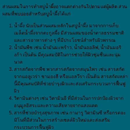
ส่วนผสมในการทำสบู่น้ำผึ้งอาจแตกต่างกันไปตามแต่ผู้ผลิต ส่วน
ผสมที่พบบ่อยสำหรับสบู่น้ำผึ้งได้แก่
น้ำผึ้ง นับเป็นส่วนผสมหลักในสบู่น้ำผึ้ง มาจากการเก็บ
เมล็ดน้ำผึ้งจากตะกูลผึ้ง มีส่วนผสมของน้ำตาลธรรมชาติ
และสารอาหารต่าง ๆ ที่มีประโยชน์สำหรับผิวพรรณ
น้ำมันพืช เช่น น้ำมันมะพร้าว, น้ำมันออลิฟ, น้ำมันมอริ
งก้า เป็นต้น มีคุณสมบัติในการช่วยให้ผิวชุ่มชื่นและนุ่ม
นวล
สารสกัดจากพืช พวกสารสกัดจากสมุนไพร เช่น สารสกัด
จากแอลูเวร่า ชามองฮี หรือแอลวีรา เป็นต้น สารสกัดเหล่า
นี้มีคุณสมบัติที่ช่วยบำรุงผิวและส่งเสริมกระบวนการฟื้นฟู
ผิว
วิตามินต่างๆ เช่น วิตามินอี ที่มีส่วนในการปกป้องผิวจาก
อนุมูลอิสระและความเสียหายจากแสงแดด
สารที่ช่วยบำรุงสุขภาพ เช่น กามารู วิตามินซี หรือกรดอะ
มิโนที่มีส่วนในการสร้างเซลล์ผิวใหม่และส่งเสริม
กระบวนการฟื้นฟูผิว