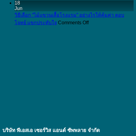
พลาสติก
18
อันตราย
และ
แบบ
Jun
ผสม
ไหม
เกี่ยวข้อง
ปกติ
วิธีเลือก “ไม้แขวนเสื้อโรงแรม” อย่างไรให้คุ้มค่า ตอบ
ฟาง
และ
on
กับ
โจทย์ แขกประทับใจ
Comments Off
ข้าว
เกี่ยวข้อง
วิธี
ของใช้
คือ
กับ
เลือก
ใน
อะไร
ของใช้
“ไม้
โรงแรม
นำ
ใน
แขวน
ยัง
มา
โรงแรม
เสื้อ
ไง
ทำ
ยัง
โรงแรม”
เป็น
ไง
อย่างไร
สินค้า
ให้
อะไร
คุ้ม
ได้
ค่า
บ้าง
ตอบ
ที่
โจทย์
เป็น
แขก
มิตร
ประทับ
บริษัท พีเอสเอ เซอร์วิส แอนด์ ซัพพลาย จํากัด
ต่อ
ใจ