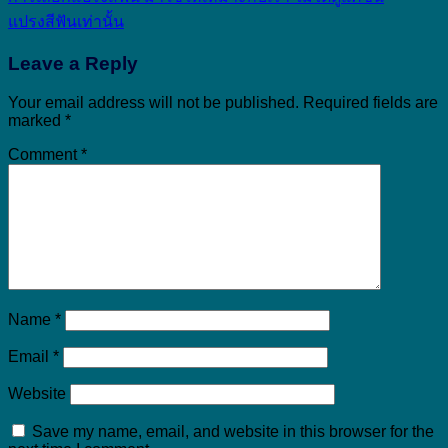
แปรงสีฟันเท่านั้น
Leave a Reply
Your email address will not be published.
Required fields are
marked
*
Comment
*
Name
*
Email
*
Website
Save my name, email, and website in this browser for the