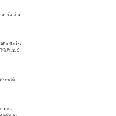
ประทับ
แวดล้อม
ใจ
ลายได้เป็น
ิน ซึ่งเป็น
ให้เส้นผมมี
ศีรษะได้
ความหอ
ามดกดำและ