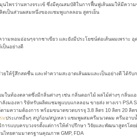
รว่านหางจระเข้ ซึ่งมีคุณสมบัติในการฟื้นฟูเส้นผมให้มีความชุ่
ลิตเป็นส่วนผสมหนึ่งของแชมพูแกลลอน สูตรเย็น
ีความหอมอ่อนๆจากชาเขียว และยังมีประโยชน์ต่อเส้นผมเพราะ อ
ป็นอย่างดี
ช่วยให้รู้สึกสดชื่น และทำความสะอาดเส้นผมและเป็นอย่างดี ได้รับ
ในท้องตลาดซึ่งมีกลิ่นต่างๆ เช่น กลิ่นดอกไม้ ผลไม้ต่างๆ กลิ่นแอป
ที่กำลังมองหา ริษัทรับผลิตแชมพูแบบแกลลอน ขายส่ง ทางเรา PSA 
ตามความต้องการ พร้อมขนาดขวดบรรจุ 3.8 ลิตร 10 ลิตร 20 ลิตร
แรม
ประเภทอื่นๆ สบู่ก้อน/สบู่เหลว แชมพูผสมครีมนวดผม ครีมอาบน้
ริการแบบครบวงจรตั้งแต่การให้คำปรึกษา วิจัยและพัฒนาสูตรโดยผู
งงานในไทยตามมาตรฐานคุณภาพ GMP, FDA