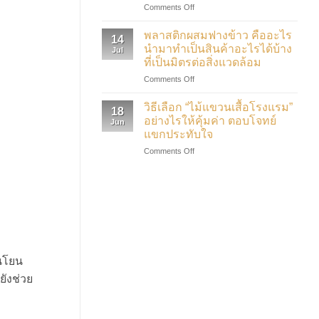
on
Comments Off
GMP
แบบ
SVHC
ยัง
ปกติ
คือ
ไง
พลาสติกผสมฟางข้าว คืออะไร
14
สาร
และ
นำมาทำเป็นสินค้าอะไรได้บ้าง
Jul
อะไร
เกี่ยวข้อง
ที่เป็นมิตรต่อสิ่งแวดล้อม
อันตราย
กับ
on
Comments Off
ไหม
ของใช้
พลาสติก
และ
ใน
ผสม
เกี่ยวข้อง
โรงแรม
วิธีเลือก “ไม้แขวนเสื้อโรงแรม”
18
ฟาง
กับ
ยัง
อย่างไรให้คุ้มค่า ตอบโจทย์
Jun
ข้าว
ของใช้
ไง
แขกประทับใจ
คือ
ใน
on
Comments Off
อะไร
โรงแรม
วิธี
นำ
ยัง
เลือก
มา
ไง
“ไม้
ทำ
แขวน
เป็น
เสื้อ
สินค้า
โรงแรม”
อะไร
อย่างไร
ได้
ให้
บ้าง
คุ้ม
อนโยน
ที่
ค่า
เป็น
ังช่วย
ตอบ
มิตร
โจทย์
ต่อ
แขก
สิ่ง