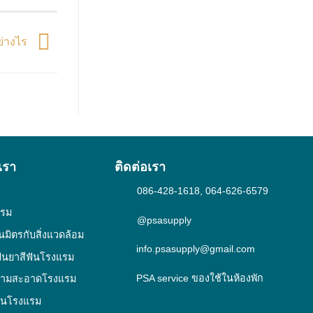
อย่างไร
เรา
ติดต่อเรา
086-428-1618
,
064-626-6579
แรม
@psasupply
็นมิตรกับสิ่งแวดล้อม
info.psasupply@gmail.com
ฟันยาสีฟันโรงแรม
PSA service ของใช้ในห้องพัก
วามสะอาดโรงแรม
ในโรงแรม