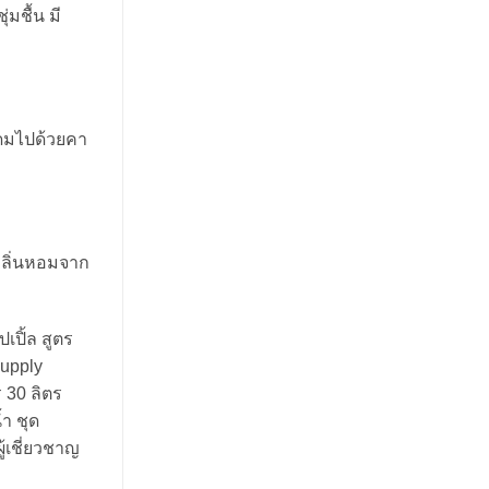
มชื้น มี
ุดมไปด้วยคา
กลิ่นหอมจาก
เปิ้ล สูตร
Supply
 30 ลิตร
ำ ชุด
้เชี่ยวชาญ