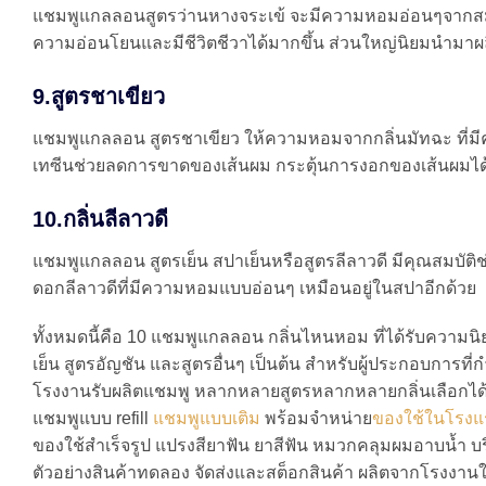
แชมพูแกลลอนสูตรว่านหางจระเข้ จะมีความหอมอ่อนๆจากสมุนไพ
ความอ่อนโยนและมีชีวิตชีวาได้มากขึ้น ส่วนใหญ่นิยมนำมาผ
9.สูตรชาเขียว
แชมพูแกลลอน สูตรชาเขียว ให้ความหอมจากกลิ่นมัทฉะ ที่ม
เทซีนช่วยลดการขาดของเส้นผม กระตุ้นการงอกของเส้นผมได้เ
10.กลิ่นลีลาวดี
แชมพูแกลลอน สูตรเย็น สปาเย็นหรือสูตรลีลาวดี มีคุณสมบัติ
ดอกลีลาวดีที่มีความหอมแบบอ่อนๆ เหมือนอยู่ในสปาอีกด้วย
ทั้งหมดนี้คือ 10 แชมพูแกลลอน กลิ่นไหนหอม ที่ได้รับความนิยม
เย็น สูตรอัญชัน และสูตรอื่นๆ เป็นต้น สำหรับผู้ประกอบการ
โรงงานรับผลิตแชมพู หลากหลายสูตรหลากหลายกลิ่นเลือกได้
แชมพูแบบ refill
แชมพูแบบเติม
พร้อมจำหน่าย
ของใช้ในโรง
ของใช้สำเร็จรูป แปรงสียาฟัน ยาสีฟัน หมวกคลุมผมอาบน้ำ บ
ตัวอย่างสินค้าทดลอง จัดส่งและสต็อกสินค้า ผลิตจากโร