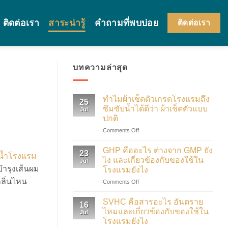
ติดต่อเรา
สาระน่ารู้
คำถามที่พบบ่อย
ติดต่อเรา
บทความล่าสุด
ทำไมผ้าเช็ดตัวเกรดโรงแรมถึง
25
ซึมซับน้ำได้ดีว่า ผ้าเช็ดตัวแบบ
Jul
ปกติ
on
Comments Off
ทำไม
ผ้าเช็ดตัว
GHP คืออะไร ต่างจาก GMP ยัง
23
น้ำโรงแรม
เกรด
ไง และเกี่ยวข้องกับของใช้ใน
Jul
โรงแรม
บำรุงเส้นผม
โรงแรมยังไง
ถึง
ลิ่นไหน
on
Comments Off
ซึมซับ
GHP
น้ำ
คือ
ได้
SVHC คือสารอะไร อันตราย
16
อะไร
ดี
ไหมและเกี่ยวข้องกับของใช้ใน
Jul
ต่าง
ว่า
โรงแรมยังไง
จาก
ผ้าเช็ดตัว