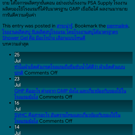
ขาย ใส่ใจการผลิตทุกขั้นตอน อย่างเช่นโรงงาน PSA Supply โรงงาน
ผลิตของใช้โรงแรมที่ได้รับมาตรฐาน GMP เชื่อถือได้ ผลงานมากมาย
การันตีความคุ้มค่า
This entry was posted in
สาระน่ารู้
. Bookmark the
permalink
.
โรงงานผลิตสบู่ รับผลิตสบู่โรงแรม โดยโรงงานสบู่ได้มาตรฐาตร
Shower Gel คือ มีอะไรบ้าง เลือกแบบไหนดี
บทความล่าสุด
25
Jul
ทำไมผ้าเช็ดตัวเกรดโรงแรมถึงซึมซับน้ำได้ดีว่า ผ้าเช็ดตัวแบบ
on
ปกติ
Comments Off
ทำไม
23
ผ้าเช็ดตัว
Jul
เกรด
GHP คืออะไร ต่างจาก GMP ยังไง และเกี่ยวข้องกับของใช้ใน
โรงแรม
on
โรงแรมยังไง
Comments Off
ถึง
GHP
16
ซึมซับ
คือ
Jul
น้ำ
อะไร
SVHC คือสารอะไร อันตรายไหมและเกี่ยวข้องกับของใช้ใน
ได้
ต่าง
on
โรงแรมยังไง
Comments Off
ดี
จาก
SVHC
14
ว่า
GMP
คือ
Jul