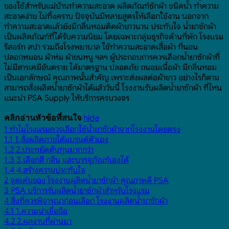
ของใช้สำหรับแม่บ้านทำความสะอาด ผลิตภัณฑ์ซักผ้า ชนิดน้ำ ทำความ
สะอาดง่าย ไม่ทิ้งคราบ ปัจจุบันมีหลายสูตรให้เลือกใช้งาน นอกจาก
ทำความสะอาดแล้วยังมีกลิ่นหอมติดผ้ายาวนาน ประทับใจ น้ำยาซักผ้า
เป็นผลิตภัณฑ์ที่ได้รับความนิยม โดยเฉพาะกลุ่มธุรกิจด้านที่พัก โรงแรม
รีสอร์ท สปา รวมถึงโรงพยาบาล ใช้ทำความสะอาดเสื้อผ้า ที่นอน
ปลอกหมอน ผ้าห่ม ผ้าขนหนู ฯลฯ ผู้ประกอบการควรเลือกน้ำยาซักผ้าที่
ไม่มีสารเคมีอันตราย ได้มาตรฐาน ปลอดภัย ถนอมเนื้อผ้า มีกลิ่นหอม
เป็นเอกลักษณ์ คุณภาพนั้นสำคัญ เพราะส่งผลต่อผ้าขาว อย่างไรก็ตาม
สามารถสั่งผลิตน้ำยาซักผ้าได้แล้ววันนี้ โรงงานรับผลิตน้ำยาซักผ้า ที่ไหน
แนะนำ PSA Supply ให้บริการครบวงจร
hide
คลิกอ่านหัวข้อที่สนใจ
1
ทำไมโรงแรมควรเลือกใช้น้ำยาซักผ้าจากโรงงานโดยตรง
1.1
1.สั่งผลิตภายใต้แบรนด์ตัวเอง
1.2
2.ประหยัดต้นทุนมากกว่า
1.3
3.เลือกสี กลิ่น และบรรจุภัณฑ์เองได้
1.4
4.สร้างความประทับใจ
2
จุดเด่นของ โรงงานผลิตน้ำยาซักผ้า คุณภาพดี PSA
3
PSA บริการรับผลิตน้ำยาซักผ้าสำหรับโรงแรม
4
สิ่งที่ควรพิจารณาก่อนเลือก โรงงานผลิตน้ำยาซักผ้า
4.1
1.ความน่าเชื่อถือ
4.2
2.ผลงานที่ผ่านมา