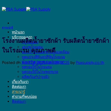
Skip
to
content
สาระน่ารู้
หน้าแรก
บริการของเรา
โรงงานผลิตน้ำยาซักผ้า รับผลิตน้ำยาซักผ้า
สบู่โรงแรม
แชมพูโรงแรม
ในโรงแรม คุณภาพดี
ของใช้ที่เป็นมิตรกับสิ่งแวดล้อม
ชุดแปรงสีฟันยาสีฟันโรงแรม
น้ำยาทำความสะอาดโรงแรม
Posted on
April 24, 2025
April 29, 2025
by
Psasupply.co.th
ชุดของใช้ในโรงแรม
ชุดของใช้ในโรงพยาบาล
ผลิตภัณฑ์บำรุงผิว
เกี่ยวกับเรา
ติดต่อเรา
สาระน่ารู้
คำถามที่พบบ่อย
ติดต่อเรา