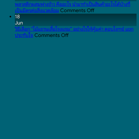
ผ้าเช็ดตัว
ยัง
สาร
พลาสติกผสมฟางข้าว คืออะไร นำมาทำเป็นสินค้าอะไรได้บ้างที่
แบบ
ไง
อะไร
on
เป็นมิตรต่อสิ่งแวดล้อม
Comments Off
ปกติ
และ
อันตราย
พลาสติก
18
เกี่ยวข้อง
ไหม
ผสม
Jun
กับ
และ
ฟาง
วิธีเลือก “ไม้แขวนเสื้อโรงแรม” อย่างไรให้คุ้มค่า ตอบโจทย์ แขก
on
ของใช้
เกี่ยวข้อง
ข้าว
ประทับใจ
Comments Off
วิธี
ใน
กับ
คือ
เลือก
โรงแรม
ของใช้
อะไร
“ไม้
ยัง
ใน
นำ
แขวน
ไง
โรงแรม
มา
เสื้อ
ยัง
ทำ
โรงแรม”
ไง
เป็น
อย่างไร
สินค้า
ให้
อะไร
คุ้ม
ได้
ค่า
บ้าง
ตอบ
ที่
โจทย์
เป็น
แขก
มิตร
ประทับ
ต่อ
ใจ
สิ่ง
แวดล้อม