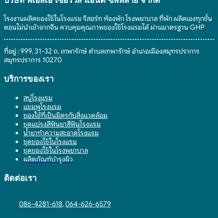
บริษัท พีเอสเอ เซอร์วิส แอนด์ ซัพพลาย จํากัด
โรงงานผลิตของใช้ในโรงแรม รีสอร์ท ห้องพัก โรงพยาบาล ที่พัก ผลิตเองทุกขั้น
ตอนไม่นำเข้าจากจีน ควบคุมคุณภาพของใช้โรงแรมได้ ผ่านมาตรฐาน GHP
ที่อยู่ : 999, 31-32 ถ. เทพารักษ์ ตำบลเทพารักษ์ อำเภอเมืองสมุทรปราการ
สมุทรปราการ 10270
บริการของเรา
สบู่โรงแรม
แชมพูโรงแรม
ของใช้ที่เป็นมิตรกับสิ่งแวดล้อม
ชุดแปรงสีฟันยาสีฟันโรงแรม
น้ำยาทำความสะอาดโรงแรม
ชุดของใช้ในโรงแรม
ชุดของใช้ในโรงพยาบาล
ผลิตภัณฑ์บำรุงผิว
ติดต่อเรา
086-4281-618
,
064-626-6579