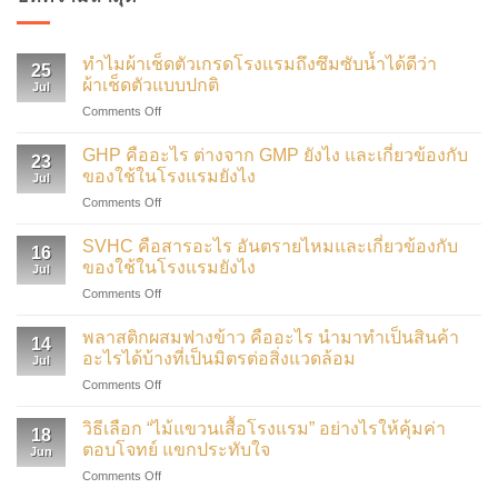
ทำไมผ้าเช็ดตัวเกรดโรงแรมถึงซึมซับน้ำได้ดีว่า
25
ผ้าเช็ดตัวแบบปกติ
Jul
on
Comments Off
ทำไม
ผ้าเช็ดตัว
GHP คืออะไร ต่างจาก GMP ยังไง และเกี่ยวข้องกับ
23
เกรด
ของใช้ในโรงแรมยังไง
Jul
โรงแรม
on
Comments Off
ถึง
GHP
ซึมซับ
คือ
น้ำ
SVHC คือสารอะไร อันตรายไหมและเกี่ยวข้องกับ
16
อะไร
ได้
ของใช้ในโรงแรมยังไง
Jul
ต่าง
ดี
on
Comments Off
จาก
ว่า
SVHC
GMP
ผ้าเช็ดตัว
คือ
ยัง
พลาสติกผสมฟางข้าว คืออะไร นำมาทำเป็นสินค้า
แบบ
14
สาร
ไง
อะไรได้บ้างที่เป็นมิตรต่อสิ่งแวดล้อม
ปกติ
Jul
อะไร
และ
on
Comments Off
อันตราย
เกี่ยวข้อง
พลาสติก
ไหม
กับ
ผสม
และ
วิธีเลือก “ไม้แขวนเสื้อโรงแรม” อย่างไรให้คุ้มค่า
ของใช้
18
ฟาง
เกี่ยวข้อง
ตอบโจทย์ แขกประทับใจ
ใน
Jun
ข้าว
กับ
โรงแรม
on
Comments Off
คือ
ของใช้
ยัง
วิธี
อะไร