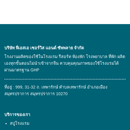
ใน
ไง
เลือก
นำ
โรงแรม
“ไม้
มา
ยัง
แขวน
ทำ
ไง
เสื้อ
เป็น
โรงแรม”
สินค้า
อย่างไร
อะไร
ให้
ได้
คุ้ม
บ้าง
ค่า
ที่
บริษัท พีเอสเอ เซอร์วิส แอนด์ ซัพพลาย จํากัด
ตอบ
เป็น
โจทย์
มิตร
โรงงานผลิตของใช้ในโรงแรม รีสอร์ท ห้องพัก โรงพยาบาล ที่พัก ผลิต
แขก
ต่อ
เองทุกขั้นตอนไม่นำเข้าจากจีน ควบคุมคุณภาพของใช้โรงแรมได้
ประทับ
สิ่ง
ใจ
แวดล้อม
ผ่านมาตรฐาน GHP
ที่อยู่ : 999, 31-32 ถ. เทพารักษ์ ตำบลเทพารักษ์ อำเภอเมือง
สมุทรปราการ สมุทรปราการ 10270
บริการของเรา
สบู่โรงแรม