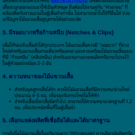
นี่คือฟังก์ชันเฉพาะสำหรับ
โดยตะขอของไม้แขวน
ของใช้ในโรงแรม
เสื้อจะถูกออกแบบมาให้เป็นหัวหมุด ซึ่งต้องใช้งานคู่กับ “ห่วงกลม” ที่
คล้องติดกับราวแขวนในตู้เสื้อผ้าเท่านั้น ไม่สามารถนำไปใช้ที่อื่นได้ ช่วย
แก้ปัญหาไม้แขวนเสื้อสูญหายได้อย่างชะงัด
3. มีรอยบากหรือก้านหนีบ (Notches & Clips)
เพื่อให้รองรับเสื้อผ้าได้ทุกประเภท ไม้แขวนเสื้อควรมี “รอยบาก” ที่ช่วง
ไหล่สำหรับแขวนเสื้อสายเดี่ยวหรือเดรส และควรเตรียมไม้แขวนเสื้อแบบ
ที่มี “ก้านหนีบ” (คลิปหนีบ) สำหรับแขวนกางเกงสแล็คหรือกระโปรงไว้
ในตู้ด้วยอย่างน้อย 2-3 อัน
4. ความหนาของไม้แขวนเสื้อ
สำหรับชุดสูท/เสื้อโค้ท: ควรใช้ไม้แขวนเสื้อที่มีความหนาช่วงไหล่
ประมาณ 4-5 ซม. เพื่อรองรับทรงไหล่ไม่ให้หัก
สำหรับเสื้อเชิ้ต/เสื้อยืดทั่วไป: สามารถใช้ความหนามาตรฐานที่ 1.2
ซม. เพื่อประหยัดพื้นที่ในตู้เสื้อผ้า
5. เลือกแหล่งผลิตที่เชื่อถือได้และได้มาตรฐาน
การสั่งซื้อไม้แขวนเสื้อในปริมาณมาก (Wholesale) ควรเลือกผู้ผลิตหรือ