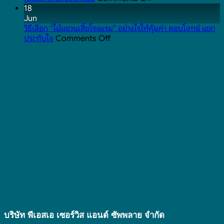
ปกติ
และ
อันตราย
พลาสติก
18
เกี่ยวข้อง
ไหม
ผสม
Jun
กับ
และ
ฟาง
วิธีเลือก “ไม้แขวนเสื้อโรงแรม” อย่างไรให้คุ้มค่า ตอบโจทย์ แขก
on
ของใช้
เกี่ยวข้อง
ข้าว
ประทับใจ
Comments Off
วิธี
ใน
กับ
คือ
เลือก
โรงแรม
ของใช้
อะไร
“ไม้
ยัง
ใน
นำ
แขวน
ไง
โรงแรม
มา
เสื้อ
ยัง
ทำ
โรงแรม”
ไง
เป็น
อย่างไร
สินค้า
ให้
อะไร
คุ้ม
ได้
ค่า
บ้าง
ตอบ
ที่
โจทย์
เป็น
แขก
มิตร
ประทับ
ต่อ
ใจ
สิ่ง
แวดล้อม
บริษัท พีเอสเอ เซอร์วิส แอนด์ ซัพพลาย จํากัด