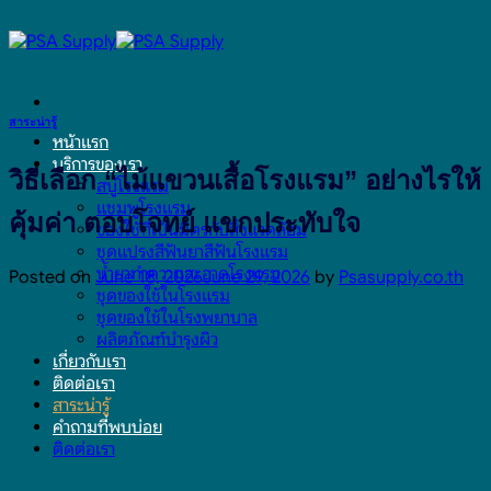
Skip
to
content
สาระน่ารู้
หน้าแรก
บริการของเรา
วิธีเลือก “ไม้แขวนเสื้อโรงแรม” อย่างไรให้
สบู่โรงแรม
แชมพูโรงแรม
คุ้มค่า ตอบโจทย์ แขกประทับใจ
ของใช้ที่เป็นมิตรกับสิ่งแวดล้อม
ชุดแปรงสีฟันยาสีฟันโรงแรม
น้ำยาทำความสะอาดโรงแรม
Posted on
June 18, 2026
June 29, 2026
by
Psasupply.co.th
ชุดของใช้ในโรงแรม
ชุดของใช้ในโรงพยาบาล
ผลิตภัณฑ์บำรุงผิว
เกี่ยวกับเรา
ติดต่อเรา
สาระน่ารู้
คำถามที่พบบ่อย
ติดต่อเรา