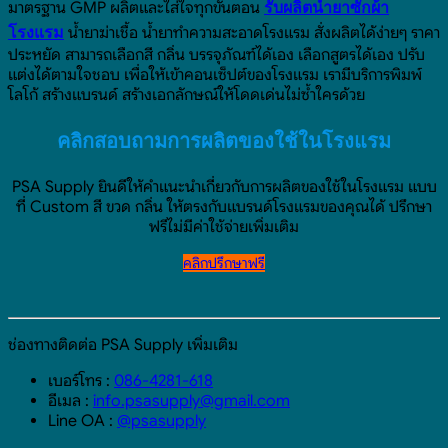
มาตรฐาน GMP ผลิตและใส่ใจทุกขั้นตอน
รับผลิตน้ำยาซักผ้า
น้ำยาฆ่าเชื้อ น้ำยาทำความสะอาดโรงแรม สั่งผลิตได้ง่ายๆ ราคา
โรงแรม
ประหยัด สามารถเลือกสี กลิ่น บรรจุภัณฑ์ได้เอง เลือกสูตรได้เอง ปรับ
แต่งได้ตามใจชอบ เพื่อให้เข้าคอนเซ็ปต์ของโรงแรม เรามีบริการพิมพ์
โลโก้ สร้างแบรนด์ สร้างเอกลักษณ์ให้โดดเด่นไม่ซ้ำใครด้วย
คลิกสอบถามการผลิตของใช้ในโรงแรม
PSA Supply ยินดีให้คำแนะนำเกี่ยวกับการผลิตของใช้ในโรงแรม แบบ
ที่ Custom สี ขวด กลิ่น ให้ตรงกับแบรนด์โรงแรมของคุณได้ ปรึกษา
ฟรีไม่มีค่าใช้จ่ายเพิ่มเติม
คลิกปรึกษาฟรี
ช่องทางติดต่อ PSA Supply เพิ่มเติม
เบอร์โทร :
086-4281-618
อีเมล :
info.psasupply@gmail.com
Line OA :
@psasupply