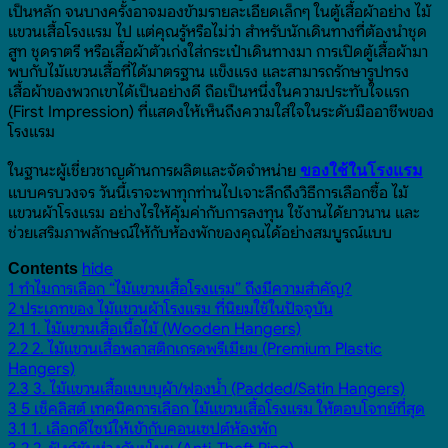
เป็นหลัก จนบางครั้งอาจมองข้ามรายละเอียดเล็กๆ ในตู้เสื้อผ้าอย่าง ไม้
แขวนเสื้อโรงแรม ไป แต่คุณรู้หรือไม่ว่า สำหรับนักเดินทางที่ต้องนำชุด
สูท ชุดราตรี หรือเสื้อผ้าตัวเก่งใส่กระเป๋าเดินทางมา การเปิดตู้เสื้อผ้ามา
พบกับไม้แขวนเสื้อที่ได้มาตรฐาน แข็งแรง และสามารถรักษารูปทรง
เสื้อผ้าของพวกเขาได้เป็นอย่างดี ถือเป็นหนึ่งในความประทับใจแรก
(First Impression) ที่แสดงให้เห็นถึงความใส่ใจในระดับมืออาชีพของ
โรงแรม
ในฐานะผู้เชี่ยวชาญด้านการผลิตและจัดจำหน่าย
ของใช้ในโรงแรม
แบบครบวงจร วันนี้เราจะพาทุกท่านไปเจาะลึกถึงวิธีการเลือกซื้อ ไม้
แขวนผ้าโรงแรม อย่างไรให้คุ้มค่ากับการลงทุน ใช้งานได้ยาวนาน และ
ช่วยเสริมภาพลักษณ์ให้กับห้องพักของคุณได้อย่างสมบูรณ์แบบ
hide
Contents
1
ทำไมการเลือก “ไม้แขวนเสื้อโรงแรม” ถึงมีความสำคัญ?
2
ประเภทของ ไม้แขวนผ้าโรงแรม ที่นิยมใช้ในปัจจุบัน
2.1
1. ไม้แขวนเสื้อเนื้อไม้ (Wooden Hangers)
2.2
2. ไม้แขวนเสื้อพลาสติกเกรดพรีเมียม (Premium Plastic
Hangers)
2.3
3. ไม้แขวนเสื้อแบบบุผ้า/ฟองน้ำ (Padded/Satin Hangers)
3
5 เช็คลิสต์ เทคนิคการเลือก ไม้แขวนเสื้อโรงแรม ให้ตอบโจทย์ที่สุด
3.1
1. เลือกดีไซน์ให้เข้ากับคอนเซปต์ห้องพัก