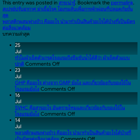
This entry was posted in
สาระน่ารู้
. Bookmark the
permalink
.
สเปรย์ปรับอากาศ ฆ่าเชื้อโรค ไอเทมลับเพื่อการพักผ่อนที่ปลอดภัยขั้น
สุด
พลาสติกผสมฟางข้าว คืออะไร นำมาทำเป็นสินค้าอะไรได้บ้างที่เป็นมิตร
ต่อสิ่งแวดล้อม
บทความล่าสุด
25
Jul
ทำไมผ้าเช็ดตัวเกรดโรงแรมถึงซึมซับน้ำได้ดีว่า ผ้าเช็ดตัวแบบ
on
ปกติ
Comments Off
ทำไม
23
ผ้าเช็ดตัว
Jul
เกรด
GHP คืออะไร ต่างจาก GMP ยังไง และเกี่ยวข้องกับของใช้ใน
โรงแรม
on
โรงแรมยังไง
Comments Off
ถึง
GHP
16
ซึมซับ
คือ
Jul
น้ำ
อะไร
SVHC คือสารอะไร อันตรายไหมและเกี่ยวข้องกับของใช้ใน
ได้
ต่าง
on
โรงแรมยังไง
Comments Off
ดี
จาก
SVHC
14
ว่า
GMP
คือ
Jul
ผ้าเช็ดตัว
ยัง
สาร
พลาสติกผสมฟางข้าว คืออะไร นำมาทำเป็นสินค้าอะไรได้บ้างที่
แบบ
ไง
อะไร
on
เป็นมิตรต่อสิ่งแวดล้อม
Comments Off