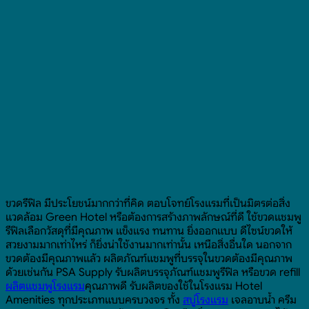
ขวดรีฟิล มีประโยชน์มากกว่าที่คิด ตอบโจทย์โรงแรมที่เป็นมิตรต่อสิ่ง
แวดล้อม Green Hotel หรือต้องการสร้างภาพลักษณ์ที่ดี ใช้ขวดแชมพู
รีฟิลเลือกวัสดุที่มีคุณภาพ แข็งแรง ทนทาน ยิ่งออกแบบ ดีไซน์ขวดให้
สวยงามมากเท่าไหร่ ก็ยิ่งน่าใช้งานมากเท่านั้น เหนือสิ่งอื่นใด นอกจาก
ขวดต้องมีคุณภาพแล้ว ผลิตภัณฑ์แชมพูที่บรรจุในขวดต้องมีคุณภาพ
ด้วยเช่นกัน PSA Supply รับผลิตบรรจุภัณฑ์แชมพูรีฟิล หรือขวด refill
ผลิตแชมพูโรงแรม
คุณภาพดี รับผลิตของใช้ในโรงแรม Hotel
Amenities ทุกประเภทแบบครบวงจร ทั้ง
สบู่โรงแรม
เจลอาบน้ำ ครีม