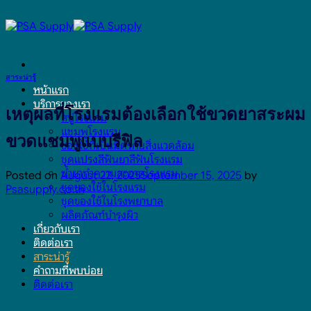
Skip
to
content
สาระน่ารู้
หน้าแรก
บริการของเรา
เหตุผลที่โรงแรมต้องเลือกใช้ขวดยาสระผม
สบู่โรงแรม
แชมพูโรงแรม
ขวดแชมพูแบบรีฟิล
ของใช้ที่เป็นมิตรกับสิ่งแวดล้อม
ชุดแปรงสีฟันยาสีฟันโรงแรม
น้ำยาทำความสะอาดโรงแรม
Posted on
August 22, 2025
September 15, 2025
by
ชุดของใช้ในโรงแรม
Psasupply.co.th
ชุดของใช้ในโรงพยาบาล
ผลิตภัณฑ์บำรุงผิว
เกี่ยวกับเรา
ติดต่อเรา
สาระน่ารู้
คำถามที่พบบ่อย
ติดต่อเรา