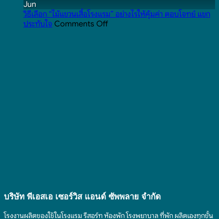
เกี่ยวข้อง
ไหม
ผสม
Jun
กับ
และ
ฟาง
วิธีเลือก “ไม้แขวนเสื้อโรงแรม” อย่างไรให้คุ้มค่า ตอบโจทย์ แขก
on
ของใช้
เกี่ยวข้อง
ข้าว
ประทับใจ
Comments Off
วิธี
ใน
กับ
คือ
เลือก
โรงแรม
ของใช้
อะไร
“ไม้
ยัง
ใน
นำ
แขวน
ไง
โรงแรม
มา
เสื้อ
ยัง
ทำ
โรงแรม”
ไง
เป็น
อย่างไร
สินค้า
ให้
อะไร
คุ้ม
ได้
ค่า
บ้าง
ตอบ
ที่
โจทย์
เป็น
แขก
มิตร
ประทับ
ต่อ
ใจ
สิ่ง
แวดล้อม
บริษัท พีเอสเอ เซอร์วิส แอนด์ ซัพพลาย จํากัด
โรงงานผลิตของใช้ในโรงแรม รีสอร์ท ห้องพัก โรงพยาบาล ที่พัก ผลิตเองทุกขั้น