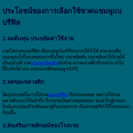
ประโยชน์ของการเลือกใช้ขวดแชมพูแบ
บรีฟิล
1.ลดต้นทุน ประหยัดค่าใช้จ่าย
ขวดใส่ยาสระผมรีฟิล เป็นบรรจุภัณฑ์ที่สามารถใช้ซ้ำได้ สามารถเติม
แชมพูลงไปในขวดแทนการซื้อใหม่ ประหยัดต้น ประหยัดค่าใช้จ่ายได้
เป็นอย่างดี ขวด
แชมพูชนิดเติม
มักทำมาจากพลาสติกที่ทนทาน นำไป
รีไซเคิลได้ เช่น ขวดพลาสติกแชมพู HDPE
2.ลดขยะพลาสติก
วัตถุประสงค์ในการใช้ขวด
แชมพูรีฟิล
คือช่วยลดขยะ ลดการใช้ขวด
พลาสติกแบบใช้แล้วทิ้ง ซึ่งกลายเป็นสาเหตุของขยะ จนนำไปสู่การเผา
ไหม้และปล่อยก๊าซพิษออกสู่ชั้นบรรยากาศ เป็นสาเหตุที่ทำให้โลกของเรา
ร้อนขึ้น
3.ส่งเสริมภาพลักษณ์ของโรงแรม