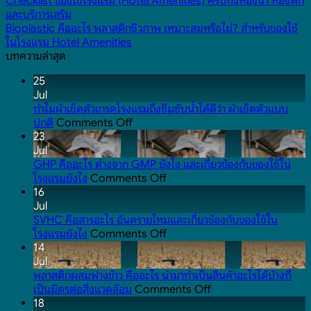
Checklist ของใช้โรงแรม (Hotel Amenities) ครบทั้งห้องน้ำ ห้องพัก
และบริการเสริม
Bioplastic คืออะไร พลาสติกชีวภาพ เหมาะสมหรือไม่? สำหรับของใช้
ในโรงแรม Hotel Amenities
บทความล่าสุด
25
Jul
ทำไมผ้าเช็ดตัวเกรดโรงแรมถึงซึมซับน้ำได้ดีว่า ผ้าเช็ดตัวแบบ
on
ปกติ
Comments Off
ทำไม
23
ผ้าเช็ดตัว
Jul
เกรด
GHP คืออะไร ต่างจาก GMP ยังไง และเกี่ยวข้องกับของใช้ใน
โรงแรม
on
โรงแรมยังไง
Comments Off
ถึง
GHP
16
ซึมซับ
คือ
Jul
น้ำ
อะไร
SVHC คือสารอะไร อันตรายไหมและเกี่ยวข้องกับของใช้ใน
ได้
ต่าง
on
โรงแรมยังไง
Comments Off
ดี
จาก
SVHC
14
ว่า
GMP
คือ
Jul
ผ้าเช็ดตัว
ยัง
สาร
พลาสติกผสมฟางข้าว คืออะไร นำมาทำเป็นสินค้าอะไรได้บ้างที่
แบบ
ไง
อะไร
on
เป็นมิตรต่อสิ่งแวดล้อม
Comments Off
ปกติ
และ
อันตราย
พลาสติก
18