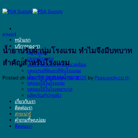
Skip
to
content
สาระน่ารู้
หน้าแรก
บริการของเรา
น้ำยาปรับผ้านุ่มโรงแรม ทำไมจึงมีบทบาท
สบู่โรงแรม
แชมพูโรงแรม
สำคัญสำหรับโรงแรม
ของใช้ที่เป็นมิตรกับสิ่งแวดล้อม
ชุดแปรงสีฟันยาสีฟันโรงแรม
น้ำยาทำความสะอาดโรงแรม
Posted on
May 30, 2025
May 30, 2025
by
Psasupply.co.th
ชุดของใช้ในโรงแรม
ชุดของใช้ในโรงพยาบาล
ผลิตภัณฑ์บำรุงผิว
เกี่ยวกับเรา
ติดต่อเรา
สาระน่ารู้
คำถามที่พบบ่อย
ติดต่อเรา