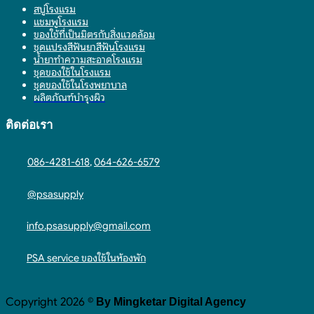
สบู่โรงแรม
แชมพูโรงแรม
ของใช้ที่เป็นมิตรกับสิ่งแวดล้อม
ชุดแปรงสีฟันยาสีฟันโรงแรม
น้ำยาทำความสะอาดโรงแรม
ชุดของใช้ในโรงแรม
ชุดของใช้ในโรงพยาบาล
ผลิตภัณฑ์บำรุงผิว
ติดต่อเรา
086-4281-618
,
064-626-6579
@psasupply
info.psasupply@gmail.com
PSA service ของใช้ในห้องพัก
Copyright 2026 ©
By Mingketar Digital Agency