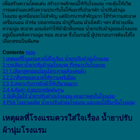
เพื่อสร้างความโดดเด่น สร้างภาพลักษณ์ให้กับโรงแรม กระตุ้นให้เกิด
การจดจำและสร้างความประทับใจให้แขกที่เข้ามาพัก น้ำปรับผ้านุ่ม
โรงแรม ดูเหมือนจะไม่สำคัญ แต่มีบทบาทสำคัญมาก ใช้ทำความสะอาด
เครื่องนอน ผ้าห่ม ปลอกหมอน ผ้าปูที่นอน ผ้าเช็ดตัว ฯลฯ ตัวช่วยเพิ่ม
ความนุ่ม สะอาด แถมยังทำให้ผ้ามีกลิ่นหอม น้ำยาปรับผ้านุ่มของโรงแรม
อยู่เบื้องหลังความนุ่ม หอม สะอาด ซึ่งไอเทมนี้ ผู้ประกอบการต้องใส่ใจ
เลือกสรรเป็นพิเศษ
hide
Contents
1
เหตุผลที่โรงแรมควรใส่ใจเรื่อง น้ำยาปรับผ้านุ่มโรงแรม
2
การเลือก น้ำยาปรับผ้านุ่มโรงแรม ที่เหมาะกับโรงแรม
2.1
1.เลือกสูตรอ่อนโยนไม่ระคายเคืองต่อผิว
2.2
2.กลิ่นหอมสะอาดให้ความพรีเมี่ยม
2.3
3.เหมาะกับการซักผ้าให้ปริมาณมาก
2.4
4.คุ้มค่า ช่วยประหยัดต้นทุน
3
ข้อดีเมื่อใช้ น้ำยาปรับผ้านุ่มโรงแรม คุณภาพสูงในโรงแรม
4
PSA โรงงานผลิต น้ำยาปรับผ้านุ่มโรงแรม และของใช้อื่นๆในโรงแรม
เหตุผลที่โรงแรมควรใส่ใจเรื่อง น้ำยาปรับ
ผ้านุ่มโรงแรม