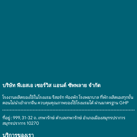
แขวน
ไง
โรงแรม
มา
เสื้อ
ยัง
ทำ
โรงแรม”
ไง
เป็น
อย่างไร
สินค้า
ให้
อะไร
คุ้ม
ได้
ค่า
บ้าง
ตอบ
ที่
โจทย์
เป็น
แขก
มิตร
ประทับ
ต่อ
ใจ
สิ่ง
แวดล้อม
บริษัท พีเอสเอ เซอร์วิส แอนด์ ซัพพลาย จํากัด
โรงงานผลิตของใช้ในโรงแรม รีสอร์ท ห้องพัก โรงพยาบาล ที่พัก ผลิตเองทุกขั้น
ตอนไม่นำเข้าจากจีน ควบคุมคุณภาพของใช้โรงแรมได้ ผ่านมาตรฐาน GHP
ที่อยู่ : 999, 31-32 ถ. เทพารักษ์ ตำบลเทพารักษ์ อำเภอเมืองสมุทรปราการ
สมุทรปราการ 10270
บริการของเรา