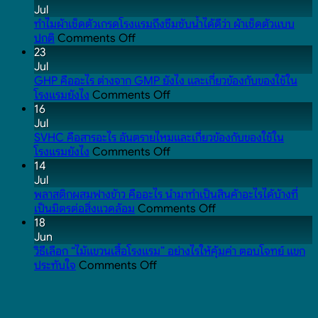
Jul
ทำไมผ้าเช็ดตัวเกรดโรงแรมถึงซึมซับน้ำได้ดีว่า ผ้าเช็ดตัวแบบ
on
ปกติ
Comments Off
ทำไม
23
ผ้าเช็ดตัว
Jul
เกรด
GHP คืออะไร ต่างจาก GMP ยังไง และเกี่ยวข้องกับของใช้ใน
โรงแรม
on
โรงแรมยังไง
Comments Off
ถึง
GHP
16
ซึมซับ
คือ
Jul
น้ำ
อะไร
SVHC คือสารอะไร อันตรายไหมและเกี่ยวข้องกับของใช้ใน
ได้
ต่าง
on
โรงแรมยังไง
Comments Off
ดี
จาก
SVHC
14
ว่า
GMP
คือ
Jul
ผ้าเช็ดตัว
ยัง
สาร
พลาสติกผสมฟางข้าว คืออะไร นำมาทำเป็นสินค้าอะไรได้บ้างที่
แบบ
ไง
อะไร
on
เป็นมิตรต่อสิ่งแวดล้อม
Comments Off
ปกติ
และ
อันตราย
พลาสติก
18
เกี่ยวข้อง
ไหม
ผสม
Jun
กับ
และ
ฟาง
วิธีเลือก “ไม้แขวนเสื้อโรงแรม” อย่างไรให้คุ้มค่า ตอบโจทย์ แขก
on
ของใช้
เกี่ยวข้อง
ข้าว
ประทับใจ
Comments Off
วิธี
ใน
กับ
คือ
เลือก
โรงแรม
ของใช้
อะไร
“ไม้
ยัง
ใน
นำ