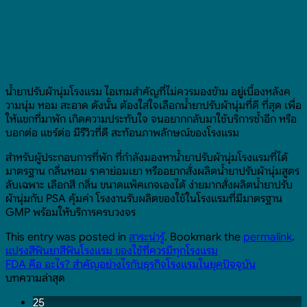
น้ำยาปรับผ้านุ่มโรงแรม ไอเทมสำคัญที่ไม่ควรมองข้าม อยู่เบื้องหลังค
วามนุ่ม หอม สะอาด ดังนั้น ต้องใส่ใจเลือกน้ำยาปรับผ้านุ่มที่ดี ที่สุด เพื่อ
ให้แขกที่มาพัก เกิดความประทับใจ จนอยากกลับมาใช้บริการซ้ำอีก หรือ
บอกต่อ แชร์ต่อ มีรีวิวที่ดี สะท้อนภาพลักษณ์ของโรงแรม
สำหรับผู้ประกอบการที่พัก ที่กำลังมองหาน้ำยาปรับผ้านุ่มโรงแรมที่ได้
มาตรฐาน กลิ่นหอม ราคาย่อมเยา หรืออยากสั่งผลิตน้ำยาปรับผ้านุ่มสูตร
ลับเฉพาะ เลือกสี กลิ่น ขนาดแพ็คเกจเองได้ ง่ายมากสั่งผลิตน้ำยาปรับ
ผ้านุ่มกับ PSA คุ้มค่า โรงงานรับผลิตของใช้ในโรงแรมที่มีมาตรฐาน
GMP พร้อมให้บริการครบวงจร
This entry was posted in
สาระน่ารู้
. Bookmark the
permalink
.
แปรงสีฟันยาสีฟันโรงแรม ของใช้ที่ควรมีทุกโรงแรม
FDA คือ อะไร? สำคัญอย่างไรกับธุรกิจโรงแรมในยุคปัจจุบัน
บทความล่าสุด
25